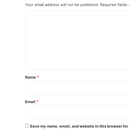
Your email address will not be published.
Required fields
C
o
m
m
e
n
t
*
Name
*
Email
*
Save my name, email, and website in this browser for