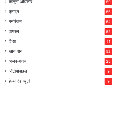
कानूनी अधिकार
59
क्राइम
56
मनोरंजन
54
वायरल
52
शिक्षा
51
खान पान
52
अजब-गजब
25
ऑटोमोबाइल
9
हेल्थ एंड ब्यूटी
9