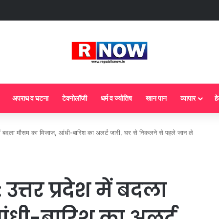
ज से गैस सिलेंडर के 5 नए नियम लागू! जानें किसका कटेगा कनेक्शन, कितने दिन बाद होगी ब
अपराध व घटना
टेक्नोलॉजी
धर्म व ज्योतिष
खान पान
व्यापार
हे
 बदला मौसम का मिजाज, आंधी-बारिश का अलर्ट जारी, घर से निकलने से पहले जान ले
्तर प्रदेश में बदला
ंधी-बारिश का अलर्ट