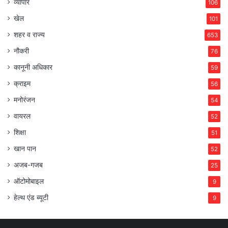
व्यापार
106
खेल
101
शहर व राज्य
653
नौकरी
76
कानूनी अधिकार
59
क्राइम
56
मनोरंजन
54
वायरल
52
शिक्षा
51
खान पान
52
अजब-गजब
25
ऑटोमोबाइल
9
हेल्थ एंड ब्यूटी
9