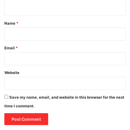
n
t
*
Name
*
Email
*
Website
Save my name, email, and website in this browser for the next
time I comment.