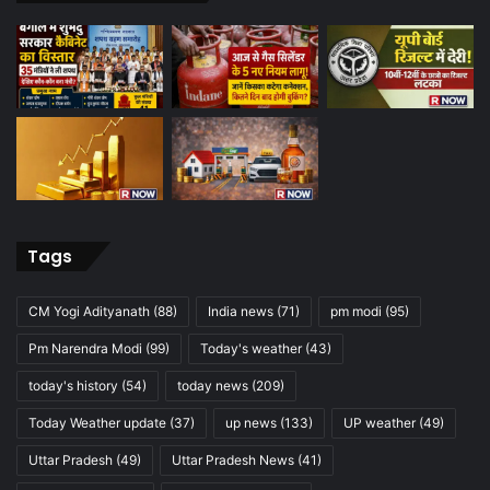
Tags
CM Yogi Adityanath
(88)
India news
(71)
pm modi
(95)
Pm Narendra Modi
(99)
Today's weather
(43)
today's history
(54)
today news
(209)
Today Weather update
(37)
up news
(133)
UP weather
(49)
Uttar Pradesh
(49)
Uttar Pradesh News
(41)