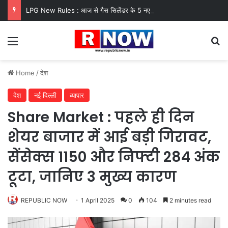
LPG New Rules : आज से गैस सिलेंडर के 5 नए नियम लागू! जानें किसका कटेगा कनेक्शन, कितने दिन बाद होगी बुकिंग?
Menu
Se
Home
/
देश
देश
नई दिल्ली
व्यापार
Share Market : पहले ही दिन
शेयर बाजार में आई बड़ी गिरावट,
सेंसेक्स 1150 और निफ्टी 284 अंक
टूटा, जानिए 3 मुख्य कारण
REPUBLIC NOW
1 April 2025
0
104
2 minutes read