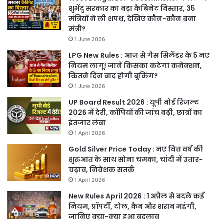
शुभेंदु सरकार का बड़ा कैबिनेट विस्तार, 35
मंत्रियों ने ली शपथ, देखिए कौन-कौन बना
मंत्री?
1 June 2026
LPG New Rules : आज से गैस सिलेंडर के 5 नए
नियम लागू! जानें किसका कटेगा कनेक्शन,
कितने दिन बाद होगी बुकिंग?
1 June 2026
UP Board Result 2026 : यूपी बोर्ड रिजल्ट
2026 में देरी, कॉपियों की जांच बढ़ी, छात्रों का
इंतजार लंबा
1 April 2026
Gold Silver Price Today : नए वित्त वर्ष की
शुरुआत के साथ सोना चमका, चांदी में उतार-
चढ़ाव, निवेशक सतर्क
1 April 2026
New Rules April 2026 : 1 अप्रैल से बदले कई
नियम, प्रॉपर्टी, टोल, कैब और शराब महंगी,
जानिए क्या-क्या हुआ बदलाव