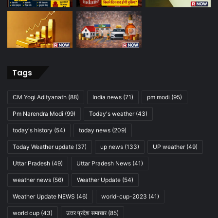
Tags
CM Yogi Adityanath
(88)
India news
(71)
pm modi
(95)
Pm Narendra Modi
(99)
Today's weather
(43)
today's history
(54)
today news
(209)
Today Weather update
(37)
up news
(133)
UP weather
(49)
Uttar Pradesh
(49)
Uttar Pradesh News
(41)
weather news
(56)
Weather Update
(54)
Weather Update NEWS
(46)
world-cup-2023
(41)
world cup
(43)
उत्तर प्रदेश समाचार
(85)