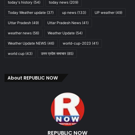
today's history
(54)
today news
(209)
Today Weather update
(37)
up news
(133)
UP weather
(49)
Uttar Pradesh
(49)
Uttar Pradesh News
(41)
weather news
(56)
Weather Update
(54)
Weather Update NEWS
(46)
world-cup-2023
(41)
world cup
(43)
उत्तर प्रदेश समाचार
(85)
About REPUBLIC NOW
REPUBLIC NOW