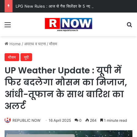
LPG New Rules : आज से गैस सिलेंडर के 5 नए नियम लागू! जानें किसका कटेगा कनेक्शन, कितने दिन बाद होगी बुकिंग?
Menu
Se
Home
/
अपराध व घटना
/
मौसम
मौसम
यूपी
UP Weather Update : यूपी में
फिर बदलेगा मौसम का मिजाज,
आंधी-तूफान के साथ बारिश का
अलर्ट
REPUBLIC NOW
16 April 2025
0
264
1 minute read