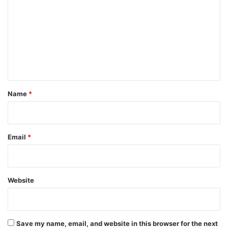
m
m
e
n
t
*
Name
*
Email
*
Website
Save my name, email, and website in this browser for the next