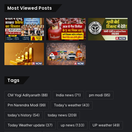
Most Viewed Posts
Tags
CM Yogi Adityanath
(88)
India news
(71)
pm modi
(95)
Pm Narendra Modi
(99)
Today's weather
(43)
today's history
(54)
today news
(209)
Today Weather update
(37)
up news
(133)
UP weather
(49)