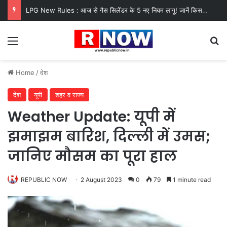
LPG New Rules : आज से गैस सिलेंडर के 5 नए नियम लागू! जानें किसका कटेगा कनेक्शन, कितने दिन बाद होगी बुकिंग?
Menu
Se
Home
/
देश
देश
यूपी
शहर व राज्य
Weather Update: यूपी में
झमाझम बारिश, दिल्ली में उमस;
जानिए मौसम का पूरा हाल
REPUBLIC NOW
2 August 2023
0
79
1 minute read