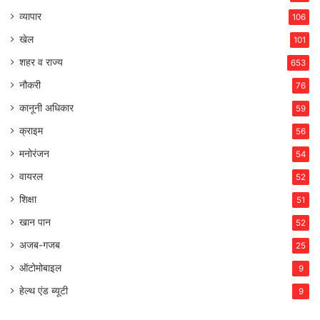
व्यापार
106
खेल
101
शहर व राज्य
653
नौकरी
76
कानूनी अधिकार
59
क्राइम
56
मनोरंजन
54
वायरल
52
शिक्षा
51
खान पान
52
अजब-गजब
25
ऑटोमोबाइल
9
हेल्थ एंड ब्यूटी
9