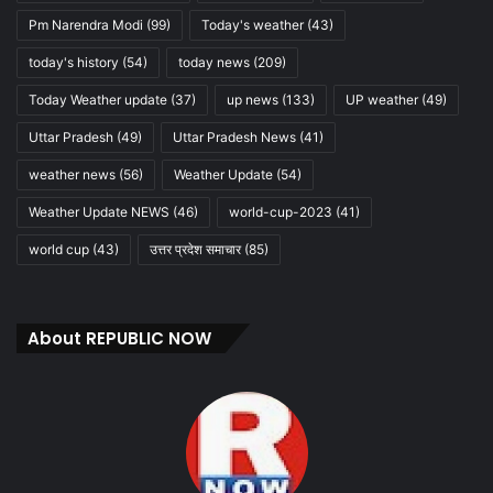
Pm Narendra Modi
(99)
Today's weather
(43)
today's history
(54)
today news
(209)
Today Weather update
(37)
up news
(133)
UP weather
(49)
Uttar Pradesh
(49)
Uttar Pradesh News
(41)
weather news
(56)
Weather Update
(54)
Weather Update NEWS
(46)
world-cup-2023
(41)
world cup
(43)
उत्तर प्रदेश समाचार
(85)
About REPUBLIC NOW