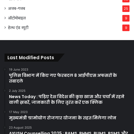
अजब-गजब
25
ऑटोमोबाइल
9
हेल्थ एंड ब्यूटी
9
Last Modified Posts
19 June 2023
पुलिस विभाग में किए गए फेरबदल 8 आईपीएस अफसरों के
तबादले
2 July 2025
News Today : पढ़िए देश विदेश की कुछ खास और चर्चा में रहने
वाली ख़बरें, जानकारी के लिए तुरंत करें एक क्लिक
17 May 2023
मुख्यमंत्री ग्रामोद्योग रोजगार योजना के तहत मिलेगा लोन
23 August 2025
AYUSH Counselling 2025 : BAMS, BHMS, BUMS, BSMS और