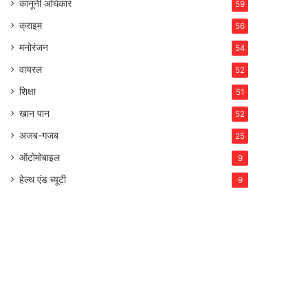
कानूनी अधिकार
59
क्राइम
56
मनोरंजन
54
वायरल
52
शिक्षा
51
खान पान
52
अजब-गजब
25
ऑटोमोबाइल
9
हेल्थ एंड ब्यूटी
9