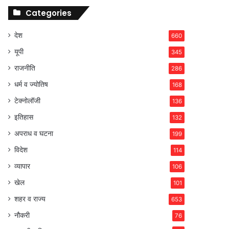
Categories
देश
660
यूपी
345
राजनीति
286
धर्म व ज्योतिष
168
टेक्नोलॉजी
136
इतिहास
132
अपराध व घटना
199
विदेश
114
व्यापार
106
खेल
101
शहर व राज्य
653
नौकरी
76