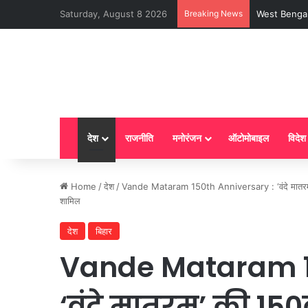
Saturday, August 8 2026
Breaking News
LPG New Rules
देश
राजनीति
मनोरंजन
ऑटोमोबाइल
विदेश
Home
/
देश
/
Vande Mataram 150th Anniversary : ‘वंदे मातरम’ की 15
शामिल
देश
बिहार
Vande Mataram 1
‘वंदे मातरम’ की 150व