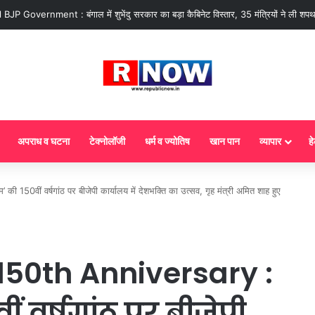
 : आज से गैस सिलेंडर के 5 नए नियम लागू! जानें किसका कटेगा कनेक्शन, कितने दिन बाद होग
अपराध व घटना
टेक्नोलॉजी
धर्म व ज्योतिष
खान पान
व्यापार
हे
0वीं वर्षगांठ पर बीजेपी कार्यालय में देशभक्ति का उत्सव, गृह मंत्री अमित शाह हुए
50th Anniversary :
ीं वर्षगांठ पर बीजेपी