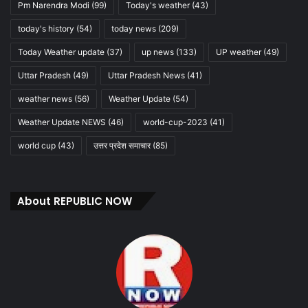
Pm Narendra Modi
(99)
Today's weather
(43)
today's history
(54)
today news
(209)
Today Weather update
(37)
up news
(133)
UP weather
(49)
Uttar Pradesh
(49)
Uttar Pradesh News
(41)
weather news
(56)
Weather Update
(54)
Weather Update NEWS
(46)
world-cup-2023
(41)
world cup
(43)
उत्तर प्रदेश समाचार
(85)
About REPUBLIC NOW