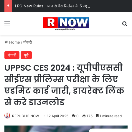
LPG New Rules : आज से गैस सिलेंडर के 5 नए नियम लागू! जानें किसका कटेगा कनेक्शन, कितने दिन बाद होगी बुकिंग?
Menu
Se
Home
/
नौकरी
नौकरी
यूपी
UPPSC CES 2024 : यूपीपीएससी
सीईएस प्रीलिम्स परीक्षा के लिए
एडमिट कार्ड जारी, डायरेक्ट लिंक
से करे डाउनलोड
REPUBLIC NOW
12 April 2025
0
175
1 minute read