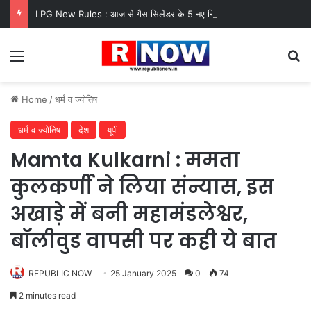
LPG New Rules : आज से गैस सिलेंडर के 5 नए नियम लागू! जानें किसका कटेगा कनेक्शन, कितने दिन बाद होगी बुकिंग?
Menu
Se
Home
/
धर्म व ज्योतिष
धर्म व ज्योतिष
देश
यूपी
Mamta Kulkarni : ममता
कुलकर्णी ने लिया संन्यास, इस
अखाड़े में बनी महामंडलेश्वर,
बॉलीवुड वापसी पर कही ये बात
REPUBLIC NOW
25 January 2025
0
74
2 minutes read