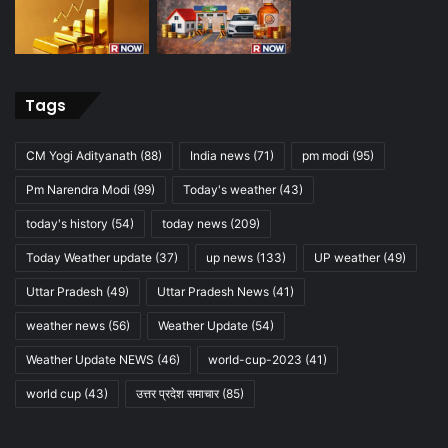
Tags
CM Yogi Adityanath
(88)
India news
(71)
pm modi
(95)
Pm Narendra Modi
(99)
Today's weather
(43)
today's history
(54)
today news
(209)
Today Weather update
(37)
up news
(133)
UP weather
(49)
Uttar Pradesh
(49)
Uttar Pradesh News
(41)
weather news
(56)
Weather Update
(54)
Weather Update NEWS
(46)
world-cup-2023
(41)
world cup
(43)
उत्तर प्रदेश समाचार
(85)