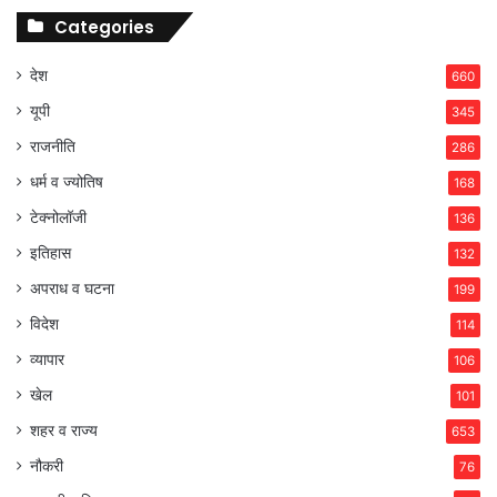
Categories
देश
660
यूपी
345
राजनीति
286
धर्म व ज्योतिष
168
टेक्नोलॉजी
136
इतिहास
132
अपराध व घटना
199
विदेश
114
व्यापार
106
खेल
101
शहर व राज्य
653
नौकरी
76