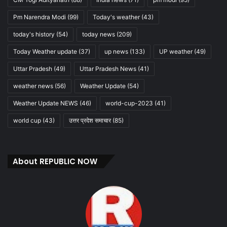
Pm Narendra Modi
(99)
Today's weather
(43)
today's history
(54)
today news
(209)
Today Weather update
(37)
up news
(133)
UP weather
(49)
Uttar Pradesh
(49)
Uttar Pradesh News
(41)
weather news
(56)
Weather Update
(54)
Weather Update NEWS
(46)
world-cup-2023
(41)
world cup
(43)
उत्तर प्रदेश समाचार
(85)
About REPUBLIC NOW