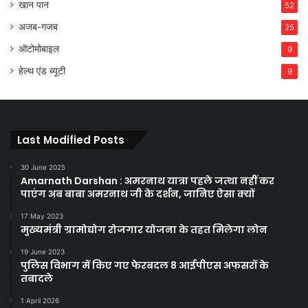
खान पान
52
अजब-गजब
25
ऑटोमोबाइल
9
हेल्थ एंड ब्यूटी
9
Last Modified Posts
30 June 2025
Amarnath Darshan : अमरनाथ यात्रा पहले जत्था नहीं कर
पाएंग अब बाबा अमरनाथ जी के दर्शन, जानिए ऐसा क्यों
17 May 2023
मुख्यमंत्री ग्रामोद्योग रोजगार योजना के तहत मिलेगा लोन
19 June 2023
पुलिस विभाग में किए गए फेरबदल 8 आईपीएस अफसरों के
तबादले
1 April 2026