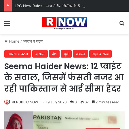
LPG New Rules : आज से गैस सिलेंडर के 5 नए नियम लागू! जानें किसका कटेगा कनेक्शन, कितने दिन बाद होगी बुकिंग?
Menu
Se
Home
/
अपराध व घटना
अपराध व घटना
क्राइम
देश
यूपी
वायरल
शहर व राज्य
Seema Haider News: 12 प्वाइंट
के सवाल, जिसमें फंसती नजर आ
रही पाकिस्तान से आई सीमा हैदर
REPUBLIC NOW
19 July 2023
0
67
2 minutes read