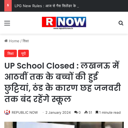
LPG New Rules : आज से गैस सिलेंडर के 5 नए नियम लागू! जानें किसका कटेगा कनेक्शन, कितने दिन बाद होगी बुकिंग?
Menu
Se
Home
/
शिक्षा
शिक्षा
यूपी
UP School Closed : लखनऊ में
आठवीं तक के बच्चों की हुई
छुट्टियां, ठंड के कारण छह जनवरी
तक बंद रहेंगे स्कूल
REPUBLIC NOW
2 January 2024
0
51
1 minute read