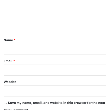
m
m
e
n
t
*
Name
*
Email
*
Website
Save my name, email, and website in this browser for the next
time I comment.