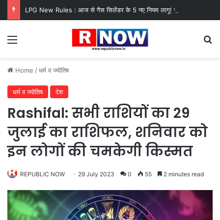
LPG New Rules : आज से गैस सिलेंडर के 5 नए नियम लागू! जानें किसका कटेगा कनेक्शन, कितने दिन बाद होगी बुकिंग?
Menu
Se
Home
/
धर्म व ज्योतिष
धर्म व ज्योतिष
देश
Rashifal: सभी राशियों का 29
जुलाई का राशिफल, शनिवार को
इन लोगों की चमकेगी किस्मत
REPUBLIC NOW
29 July 2023
0
55
2 minutes read