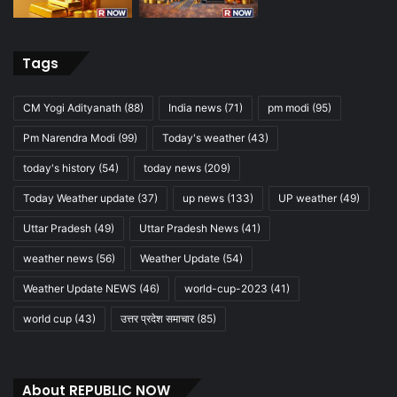
Tags
CM Yogi Adityanath
(88)
India news
(71)
pm modi
(95)
Pm Narendra Modi
(99)
Today's weather
(43)
today's history
(54)
today news
(209)
Today Weather update
(37)
up news
(133)
UP weather
(49)
Uttar Pradesh
(49)
Uttar Pradesh News
(41)
weather news
(56)
Weather Update
(54)
Weather Update NEWS
(46)
world-cup-2023
(41)
world cup
(43)
उत्तर प्रदेश समाचार
(85)
About REPUBLIC NOW