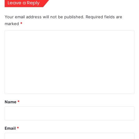
Leave a Reply
Your email address will not be published.
Required fields are
marked
*
C
o
m
m
e
n
t
*
Name
*
Email
*