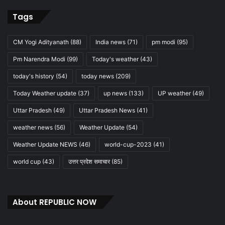
Tags
CM Yogi Adityanath
(88)
India news
(71)
pm modi
(95)
Pm Narendra Modi
(99)
Today's weather
(43)
today's history
(54)
today news
(209)
Today Weather update
(37)
up news
(133)
UP weather
(49)
Uttar Pradesh
(49)
Uttar Pradesh News
(41)
weather news
(56)
Weather Update
(54)
Weather Update NEWS
(46)
world-cup-2023
(41)
world cup
(43)
उत्तर प्रदेश समाचार
(85)
About REPUBLIC NOW