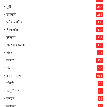
यूपी
345
राजनीति
286
धर्म व ज्योतिष
168
टेक्नोलॉजी
136
इतिहास
132
अपराध व घटना
199
विदेश
114
व्यापार
106
खेल
101
शहर व राज्य
653
नौकरी
76
कानूनी अधिकार
59
क्राइम
56
मनोरंजन
54