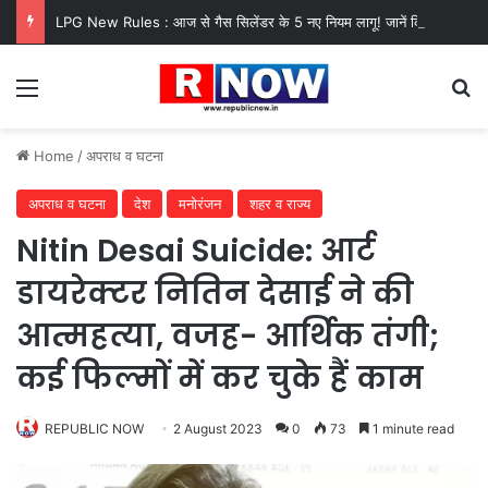
LPG New Rules : आज से गैस सिलेंडर के 5 नए नियम लागू! जानें किसका कटेगा कनेक्शन, कितने दिन बाद होगी बुकिंग?
Menu
Se
Home
/
अपराध व घटना
अपराध व घटना
देश
मनोरंजन
शहर व राज्य
Nitin Desai Suicide: आर्ट
डायरेक्टर नितिन देसाई ने की
आत्महत्या, वजह- आर्थिक तंगी;
कई फिल्मों में कर चुके हैं काम
REPUBLIC NOW
2 August 2023
0
73
1 minute read