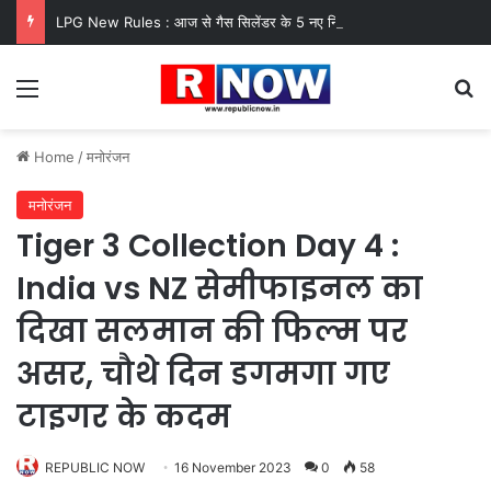
LPG New Rules : आज से गैस सिलेंडर के 5 नए नियम लागू! जानें किसका कटेगा कनेक्शन, कितने दिन बाद होगी बुकिंग?
Menu
Se
Home
/
मनोरंजन
मनोरंजन
Tiger 3 Collection Day 4 :
India vs NZ सेमीफाइनल का
दिखा सलमान की फिल्म पर
असर, चौथे दिन डगमगा गए
टाइगर के कदम
REPUBLIC NOW
16 November 2023
0
58