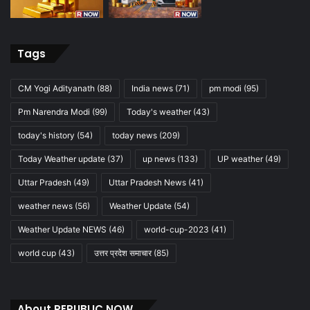
Tags
CM Yogi Adityanath
(88)
India news
(71)
pm modi
(95)
Pm Narendra Modi
(99)
Today's weather
(43)
today's history
(54)
today news
(209)
Today Weather update
(37)
up news
(133)
UP weather
(49)
Uttar Pradesh
(49)
Uttar Pradesh News
(41)
weather news
(56)
Weather Update
(54)
Weather Update NEWS
(46)
world-cup-2023
(41)
world cup
(43)
उत्तर प्रदेश समाचार
(85)
About REPUBLIC NOW