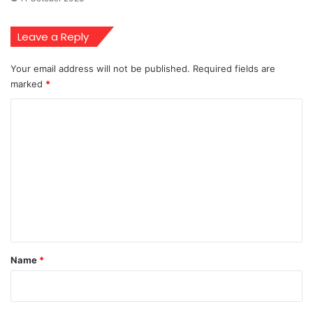
Leave a Reply
Your email address will not be published.
Required fields are
marked
*
C
o
m
m
e
n
t
*
Name
*