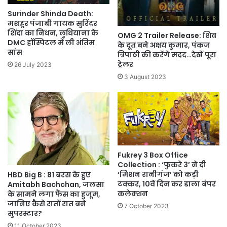
Surinder Shinda Death:
मशहूर पंजाबी गायक सुरिंदर
शिंदा का निधन, लुधियाना के
OMG 2 Trailer Release: शिव
DMC हॉस्पिटल में ली अंतिम
के दूत बने अक्षय कुमार, पंकज
सांस
त्रिपाठी की करेंगे मदद…देखें पूरा
ट्रेलर
26 July 2023
3 August 2023
Fukrey 3 Box Office
Collection : ‘फुकरे 3’ ने दी
‘मिशन रानीगंज’ को कड़ी
HBD Big B : 81 बरस के हुए
टक्कर, 10वें दिन कर डाला बंपर
Amitabh Bachchan, जलसा
कलेक्शन
के सामने लगा फैंस का हुजूम,
जानिए कैसे रातों रात बने
7 October 2023
सुपरस्टार?
11 October 2023