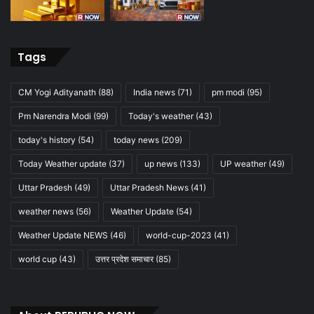
Tags
CM Yogi Adityanath
(88)
India news
(71)
pm modi
(95)
Pm Narendra Modi
(99)
Today's weather
(43)
today's history
(54)
today news
(209)
Today Weather update
(37)
up news
(133)
UP weather
(49)
Uttar Pradesh
(49)
Uttar Pradesh News
(41)
weather news
(56)
Weather Update
(54)
Weather Update NEWS
(46)
world-cup-2023
(41)
world cup
(43)
उत्तर प्रदेश समाचार
(85)