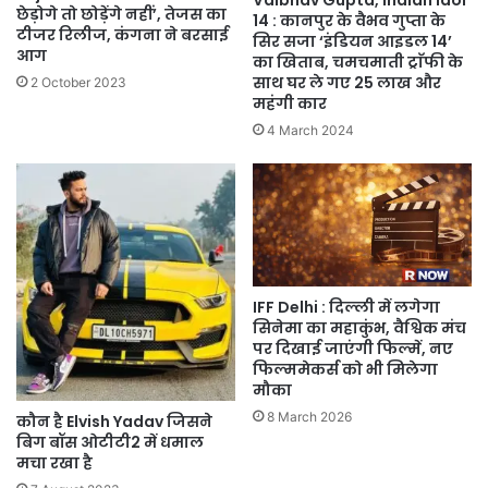
Vaibhav Gupta, Indian Idol
छेड़ोगे तो छोड़ेंगे नहीं’, तेजस का
14 : कानपुर के वैभव गुप्ता के
टीजर रिलीज, कंगना ने बरसाई
सिर सजा ‘इंडियन आइडल 14’
आग
का खिताब, चमचमाती ट्राॅफी के
साथ घर ले गए 25 लाख और
2 October 2023
महंगी कार
4 March 2024
IFF Delhi : दिल्ली में लगेगा
सिनेमा का महाकुंभ, वैश्विक मंच
पर दिखाई जाएंगी फिल्में, नए
फिल्ममेकर्स को भी मिलेगा
मौका
8 March 2026
कौन है Elvish Yadav जिसने
बिग बॉस ओटीटी2 में धमाल
मचा रखा है