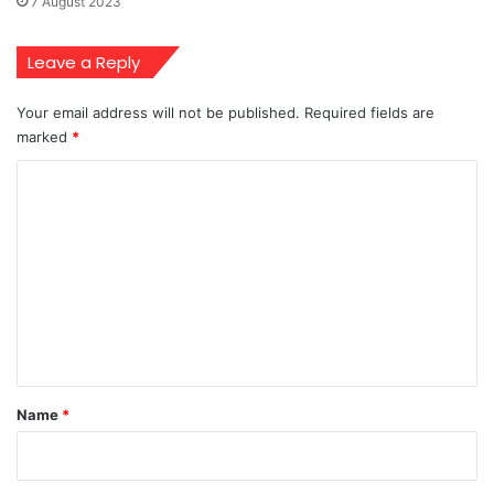
7 August 2023
Leave a Reply
Your email address will not be published.
Required fields are
marked
*
C
o
m
m
e
n
t
*
Name
*