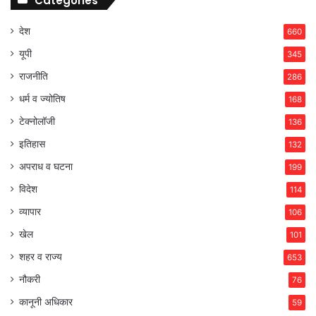
Categories
देश
660
यूपी
345
राजनीति
286
धर्म व ज्योतिष
168
टेक्नोलॉजी
136
इतिहास
132
अपराध व घटना
199
विदेश
114
व्यापार
106
खेल
101
शहर व राज्य
653
नौकरी
76
कानूनी अधिकार
59