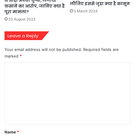
ने तोड़ी अपनी चुप्पी, लगाया
लीजिए इससे जुड़ा क्या है कानून
फ़साने का आरोप, जानिए क्या है
पूरा मामला?
5 March 2024
23 August 2023
Leave a Reply
Your email address will not be published.
Required fields are
marked
*
C
o
m
m
e
n
t
*
Name
*