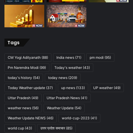
Tags
CM Yogi Adityanath
(88)
India news
(71)
pm modi
(95)
Pm Narendra Modi
(99)
Today's weather
(43)
today's history
(54)
today news
(209)
Today Weather update
(37)
up news
(133)
UP weather
(49)
Uttar Pradesh
(49)
Uttar Pradesh News
(41)
weather news
(56)
Weather Update
(54)
Weather Update NEWS
(46)
world-cup-2023
(41)
world cup
(43)
उत्तर प्रदेश समाचार
(85)