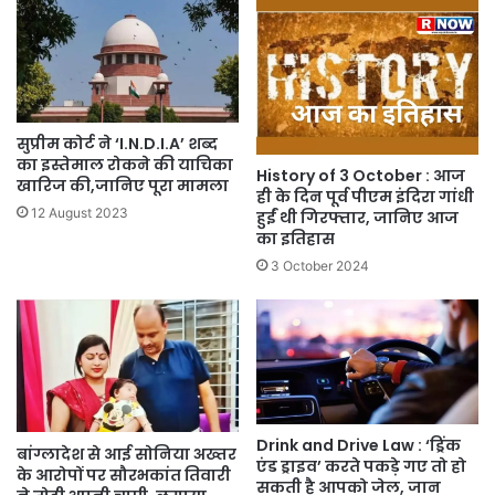
सुप्रीम कोर्ट ने ‘I.N.D.I.A’ शब्द
का इस्तेमाल रोकने की याचिका
History of 3 October : आज
खारिज की,जानिए पूरा मामला
ही के दिन पूर्व पीएम इंदिरा गांधी
12 August 2023
हुईं थी गिरफ्तार, जानिए आज
का इतिहास
3 October 2024
Drink and Drive Law : ‘ड्रिंक
बांग्लादेश से आई सोनिया अख्तर
एंड ड्राइव’ करते पकड़े गए तो हो
के आरोपों पर सौरभकांत तिवारी
सकती है आपको जेल, जान