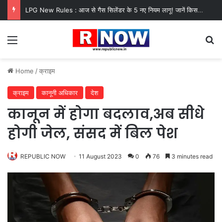
LPG New Rules : आज से गैस सिलेंडर के 5 नए नियम लागू! जानें किसका कटेगा कनेक्शन, कितने दिन बाद होगी बुकिंग?
Menu
Se
Home
/
क्राइम
क्राइम
कानूनी अधिकार
देश
कानून में होगा बदलाव,अब सीधे
होगी जेल, संसद में बिल पेश
REPUBLIC NOW
11 August 2023
0
76
3 minutes read