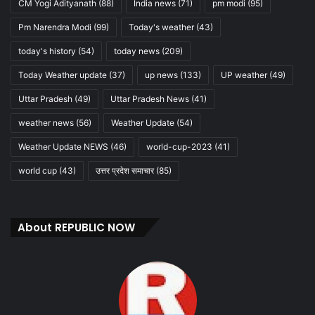
CM Yogi Adityanath
(88)
India news
(71)
pm modi
(95)
Pm Narendra Modi
(99)
Today's weather
(43)
today's history
(54)
today news
(209)
Today Weather update
(37)
up news
(133)
UP weather
(49)
Uttar Pradesh
(49)
Uttar Pradesh News
(41)
weather news
(56)
Weather Update
(54)
Weather Update NEWS
(46)
world-cup-2023
(41)
world cup
(43)
उत्तर प्रदेश समाचार
(85)
About REPUBLIC NOW