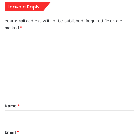
Leave a Reply
Your email address will not be published.
Required fields are
marked
*
C
o
m
m
e
n
t
*
Name
*
Email
*