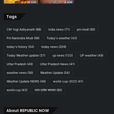
Tags
CM Yogi Adityanath
(88)
India news
(71)
pm modi
(95)
Pm Narendra Modi
(99)
Today's weather
(43)
today's history
(54)
today news
(209)
Today Weather update
(37)
up news
(133)
UP weather
(49)
Uttar Pradesh
(49)
Uttar Pradesh News
(41)
weather news
(56)
Weather Update
(54)
Weather Update NEWS
(46)
world-cup-2023
(41)
world cup
(43)
उत्तर प्रदेश समाचार
(85)
About REPUBLIC NOW