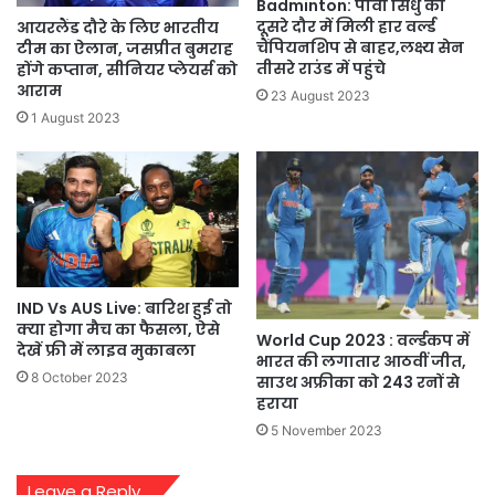
Badminton: पीवी सिंधु को
दूसरे दौर में मिली हार वर्ल्ड
आयरलैंड दौरे के लिए भारतीय
चैंपियनशिप से बाहर,लक्ष्य सेन
टीम का ऐलान, जसप्रीत बुमराह
तीसरे राउंड में पहुंचे
होंगे कप्तान, सीनियर प्लेयर्स को
आराम
23 August 2023
1 August 2023
IND Vs AUS Live: बारिश हुई तो
क्या होगा मैच का फैसला, ऐसे
World Cup 2023 : वर्ल्डकप में
देखें फ्री में लाइव मुकाबला
भारत की लगातार आठवीं जीत,
8 October 2023
साउथ अफ्रीका को 243 रनों से
हराया
5 November 2023
Leave a Reply