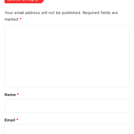
Your email address will not be published.
Required fields are
marked
*
C
o
m
m
e
n
t
*
Name
*
Email
*