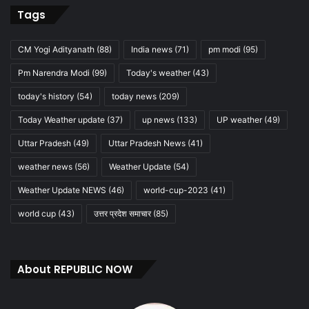
Tags
CM Yogi Adityanath
(88)
India news
(71)
pm modi
(95)
Pm Narendra Modi
(99)
Today's weather
(43)
today's history
(54)
today news
(209)
Today Weather update
(37)
up news
(133)
UP weather
(49)
Uttar Pradesh
(49)
Uttar Pradesh News
(41)
weather news
(56)
Weather Update
(54)
Weather Update NEWS
(46)
world-cup-2023
(41)
world cup
(43)
उत्तर प्रदेश समाचार
(85)
About REPUBLIC NOW