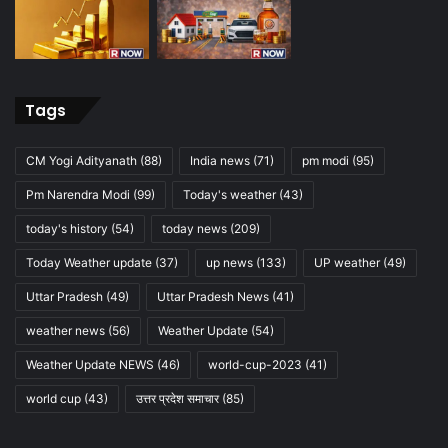
Tags
CM Yogi Adityanath
(88)
India news
(71)
pm modi
(95)
Pm Narendra Modi
(99)
Today's weather
(43)
today's history
(54)
today news
(209)
Today Weather update
(37)
up news
(133)
UP weather
(49)
Uttar Pradesh
(49)
Uttar Pradesh News
(41)
weather news
(56)
Weather Update
(54)
Weather Update NEWS
(46)
world-cup-2023
(41)
world cup
(43)
उत्तर प्रदेश समाचार
(85)