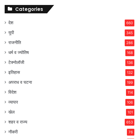
Categories
देश
660
यूपी
345
राजनीति
286
धर्म व ज्योतिष
168
टेक्नोलॉजी
136
इतिहास
132
अपराध व घटना
199
विदेश
114
व्यापार
106
खेल
101
शहर व राज्य
653
नौकरी
76