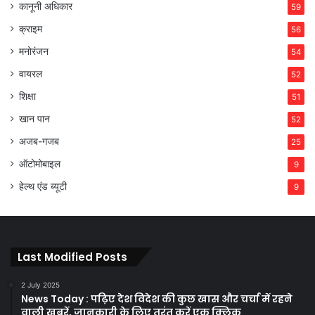
कानूनी अधिकार
59
क्राइम
56
मनोरंजन
54
वायरल
52
शिक्षा
51
खान पान
52
अजब-गजब
25
ऑटोमोबाइल
9
हेल्थ एंड ब्यूटी
9
Last Modified Posts
2 July 2025
News Today : पढ़िए देश विदेश की कुछ खास और चर्चा में रहने
वाली ख़बरें, जानकारी के लिए तुरंत करें एक क्लिक