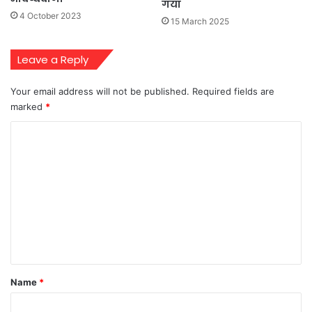
गया
4 October 2023
15 March 2025
Leave a Reply
Your email address will not be published.
Required fields are
marked
*
C
o
m
m
e
n
t
*
Name
*