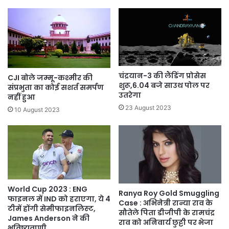
चंद्रयान-3 की लैंडिंग प्रोसेस
CJI बोले जम्मू-कश्मीर की
शुरू,6.04 बजे साउथ पोल पर
संप्रभुता का कोई सशर्त समर्पण
उतरेगा
नहीं हुआ
23 August 2023
10 August 2023
World Cup 2023 : ENG
Ranya Roy Gold Smuggling
फाइनल में IND को हराएगा, ये 4
Case : अभिनेत्री रान्या राव के
टीमें होंगी सेमीफाइनलिस्‍ट,
सौतेले पिता डीजीपी के रामचंद्र
James Anderson ने की
राव को अनिवार्य छुट्टी पर भेजा
भविष्‍यवाणी