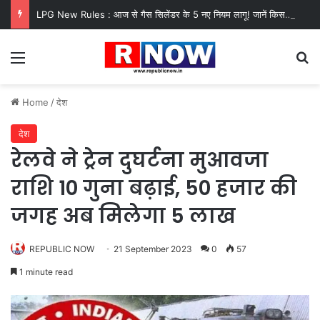
LPG New Rules : आज से गैस सिलेंडर के 5 नए नियम लागू! जानें किसका कटेगा कनेक्शन, कितने दिन बाद होगी बुकिंग?
Menu
Se
Home
/
देश
देश
रेलवे ने ट्रेन दुघर्टना मुआवजा
राशि 10 गुना बढ़ाई, 50 हजार की
जगह अब मिलेगा 5 लाख
REPUBLIC NOW
21 September 2023
0
57
1 minute read