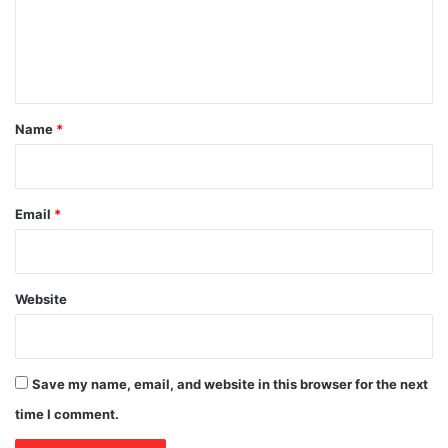
m
e
n
t
*
Name
*
Email
*
Website
Save my name, email, and website in this browser for the next
time I comment.