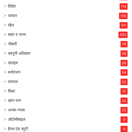
विदेश
114
व्यापार
106
खेल
101
शहर व राज्य
653
नौकरी
76
कानूनी अधिकार
59
क्राइम
56
मनोरंजन
54
वायरल
52
शिक्षा
51
खान पान
52
अजब-गजब
25
ऑटोमोबाइल
9
हेल्थ एंड ब्यूटी
9