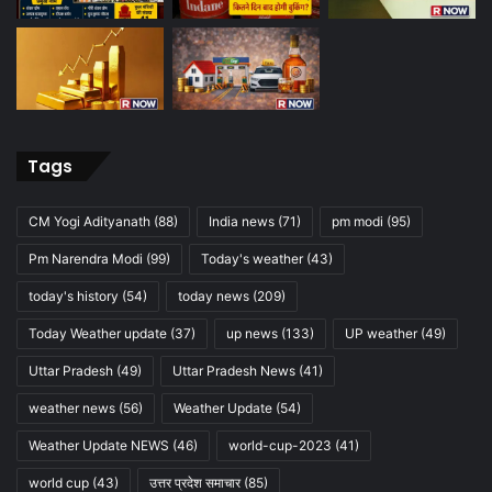
Tags
CM Yogi Adityanath
(88)
India news
(71)
pm modi
(95)
Pm Narendra Modi
(99)
Today's weather
(43)
today's history
(54)
today news
(209)
Today Weather update
(37)
up news
(133)
UP weather
(49)
Uttar Pradesh
(49)
Uttar Pradesh News
(41)
weather news
(56)
Weather Update
(54)
Weather Update NEWS
(46)
world-cup-2023
(41)
world cup
(43)
उत्तर प्रदेश समाचार
(85)