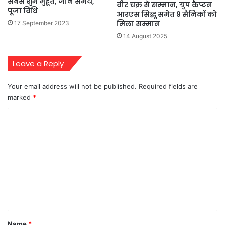
सबसे शुभ मुहूर्त, जानें समय,
वीर चक्र से सम्मान, ग्रुप कैप्टन
पूजा विधि
आरएस सिद्धू समेत 9 सैनिकों को
मिला सम्मान
17 September 2023
14 August 2025
Leave a Reply
Your email address will not be published.
Required fields are
marked
*
C
o
m
m
e
n
t
*
Name
*