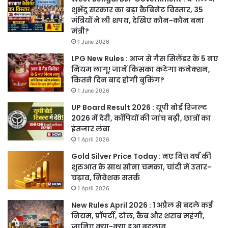
शुभेंदु सरकार का बड़ा कैबिनेट विस्तार, 35
मंत्रियों ने ली शपथ, देखिए कौन-कौन बना
मंत्री?
1 June 2026
LPG New Rules : आज से गैस सिलेंडर के 5 नए
नियम लागू! जानें किसका कटेगा कनेक्शन,
कितने दिन बाद होगी बुकिंग?
1 June 2026
UP Board Result 2026 : यूपी बोर्ड रिजल्ट
2026 में देरी, कॉपियों की जांच बढ़ी, छात्रों का
इंतजार लंबा
1 April 2026
Gold Silver Price Today : नए वित्त वर्ष की
शुरुआत के साथ सोना चमका, चांदी में उतार-
चढ़ाव, निवेशक सतर्क
1 April 2026
New Rules April 2026 : 1 अप्रैल से बदले कई
नियम, प्रॉपर्टी, टोल, कैब और शराब महंगी,
जानिए क्या-क्या हुआ बदलाव