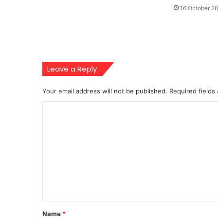
16 October 2
Leave a Reply
Your email address will not be published.
Required fields
C
o
m
m
e
n
t
*
Name
*