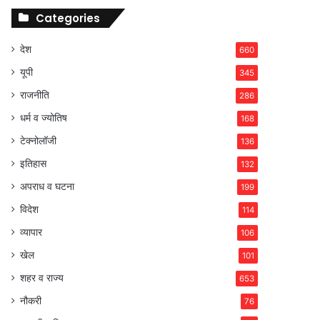
Categories
देश
660
यूपी
345
राजनीति
286
धर्म व ज्योतिष
168
टेक्नोलॉजी
136
इतिहास
132
अपराध व घटना
199
विदेश
114
व्यापार
106
खेल
101
शहर व राज्य
653
नौकरी
76