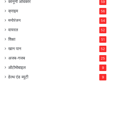
कानूनी अधिकार
59
क्राइम
56
मनोरंजन
54
वायरल
52
शिक्षा
51
खान पान
52
अजब-गजब
25
ऑटोमोबाइल
9
हेल्थ एंड ब्यूटी
9