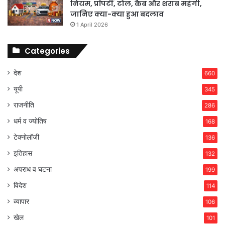
नियम, प्रॉपर्टी, टोल, कैब और शराब महंगी,
जानिए क्या-क्या हुआ बदलाव
1 April 2026
Categories
देश
660
यूपी
345
राजनीति
286
धर्म व ज्योतिष
168
टेक्नोलॉजी
136
इतिहास
132
अपराध व घटना
199
विदेश
114
व्यापार
106
खेल
101