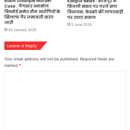
Baba Siddique Murder
Kanpur News : कानपुर में
Case : गैंगस्टर अनमोल
बिजली संकट पर गरजे सपा
बिश्नोई समेत तीन आरोपियों के
विधायक, केस्को की लापरवाही
खिलाफ गैर जमानती वारंट
पर उठाए सवाल
जारी
3 June 2025
30 January 2025
Leave a Reply
Your email address will not be published.
Required fields are
marked
*
C
o
m
m
e
n
t