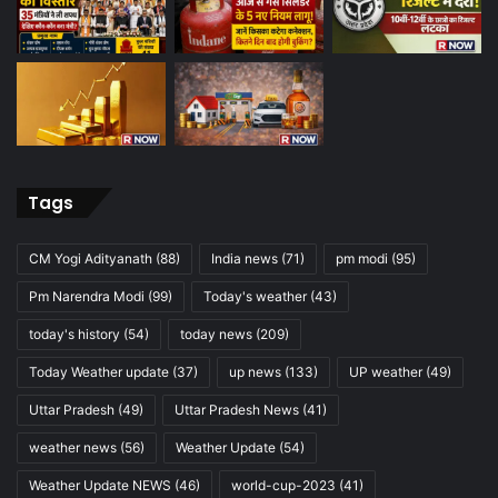
Tags
CM Yogi Adityanath
(88)
India news
(71)
pm modi
(95)
Pm Narendra Modi
(99)
Today's weather
(43)
today's history
(54)
today news
(209)
Today Weather update
(37)
up news
(133)
UP weather
(49)
Uttar Pradesh
(49)
Uttar Pradesh News
(41)
weather news
(56)
Weather Update
(54)
Weather Update NEWS
(46)
world-cup-2023
(41)