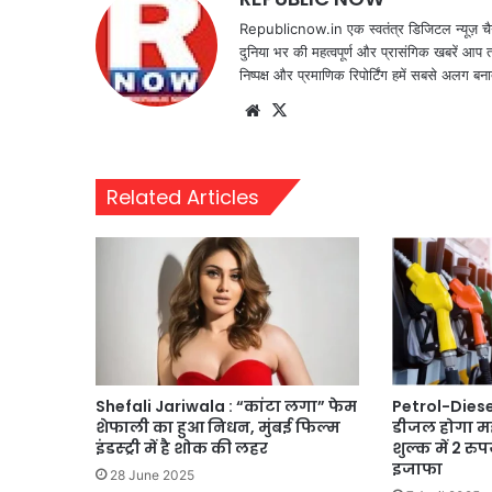
Republicnow.in एक स्वतंत्र डिजिटल न्यूज़ चै
दुनिया भर की महत्वपूर्ण और प्रासंगिक खबरें आप 
निष्पक्ष और प्रमाणिक रिपोर्टिंग हमें सबसे अलग बना
Website
X
Related Articles
Shefali Jariwala : “कांटा लगा” फेम
Petrol-Diesel
शेफाली का हुआ निधन, मुंबई फिल्म
डीजल होगा मह
इंडस्ट्री में है शोक की लहर
शुल्क में 2 रु
इजाफा
28 June 2025