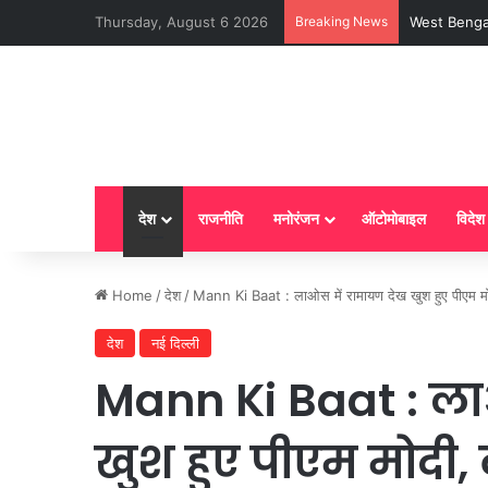
Thursday, August 6 2026
Breaking News
LPG New Rules
देश
राजनीति
मनोरंजन
ऑटोमोबाइल
विदेश
Home
/
देश
/
Mann Ki Baat : लाओस में रामायण देख खुश हुए पीएम मोदी
देश
नई दिल्ली
Mann Ki Baat : ला
खुश हुए पीएम मोदी, 