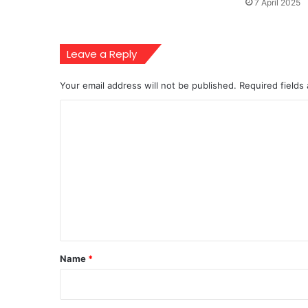
7 April 2025
Leave a Reply
Your email address will not be published.
Required fields
C
o
m
m
e
n
t
*
Name
*