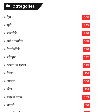
Categories
देश
660
यूपी
345
राजनीति
286
धर्म व ज्योतिष
168
टेक्नोलॉजी
136
इतिहास
132
अपराध व घटना
199
विदेश
114
व्यापार
106
खेल
101
शहर व राज्य
653
नौकरी
76