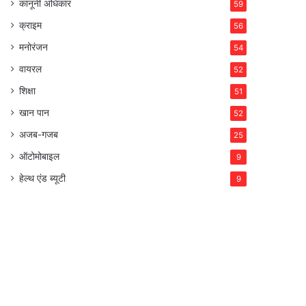
कानूनी अधिकार
59
क्राइम
56
मनोरंजन
54
वायरल
52
शिक्षा
51
खान पान
52
अजब-गजब
25
ऑटोमोबाइल
9
हेल्थ एंड ब्यूटी
9