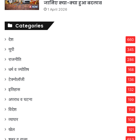
जानिए क्या-क्या हुआ बदलाव
1 April 2026
Categories
देश
660
यूपी
345
राजनीति
286
धर्म व ज्योतिष
168
टेक्नोलॉजी
136
इतिहास
132
अपराध व घटना
199
विदेश
114
व्यापार
106
खेल
101
शहर व राज्य
653