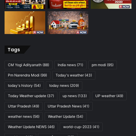
Tags
CM Yogi Adityanath
(88)
India news
(71)
pm modi
(95)
Pm Narendra Modi
(99)
Today's weather
(43)
today's history
(54)
today news
(209)
Today Weather update
(37)
up news
(133)
UP weather
(49)
Uttar Pradesh
(49)
Uttar Pradesh News
(41)
weather news
(56)
Weather Update
(54)
Weather Update NEWS
(46)
world-cup-2023
(41)