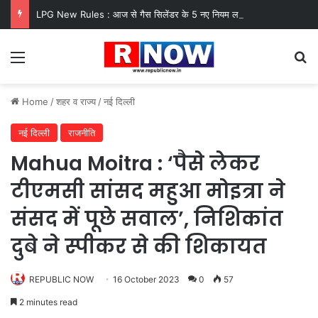
LPG New Rules : आज से गैस सिलेंडर के 5 नए नियम लागू! जानें किसका कटेगा कनेक्शन, कितने दिन बाद होगी बुकिंग?
Menu
Se
Home
/
शहर व राज्य
/
नई दिल्ली
नई दिल्ली
राजनीति
Mahua Moitra : ‘पैसे लेकर
टीएमसी सांसद महुआ मोइत्रा ने
संसद में पूछे सवाल’, निशिकांत
दुबे ने स्पीकर से की शिकायत
REPUBLIC NOW
16 October 2023
0
57
2 minutes read