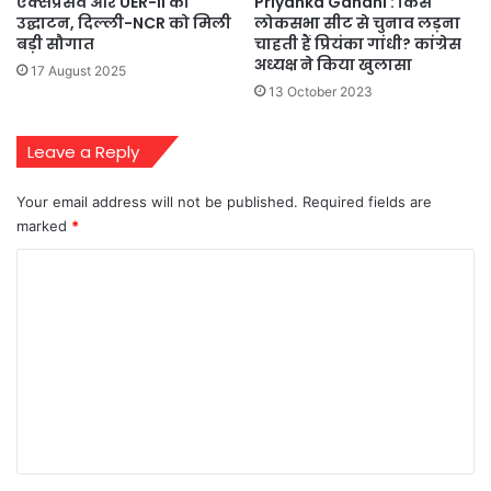
Priyanka Gandhi : किस
एक्सप्रेसवे और UER-II का
लोकसभा सीट से चुनाव लड़ना
उद्घाटन, दिल्ली-NCR को मिली
चाहती हैं प्रियंका गांधी? कांग्रेस
बड़ी सौगात
अध्यक्ष ने किया खुलासा
17 August 2025
13 October 2023
Leave a Reply
Your email address will not be published.
Required fields are
marked
*
C
o
m
m
e
n
t