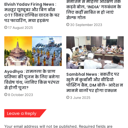
सनातन से महिला आरक्षण तक
Elvish Yadav Firing News :
कड़वे बोल, ‘INDIA’ गठबंधन के
मशहूर यूट्यूबर और बिग बॉस
लिए कहीं साबित न हो जाएं
OTT विनर एल्विश यादव के घर
सेल्फ गोल
पर फायरिंग, मचा हड़कंप
30 September 2023
17 August 2025
Ayodhya : रामलला के प्राण
Sambhal News : बकरीद पर
प्रतिष्ठा की पूजन के लिए बनेगा
खुले में कुर्बानी और वीडियो
विशेष ग्रंथ, जानिए किस परंपरा
पोस्टिंग बैन, DM बोले- आदेश न
से होगी पूजा?
मानने वालों पर होगा एक्शन
8 October 2023
3 June 2025
Leave a Reply
Your email address will not be published.
Required fields are