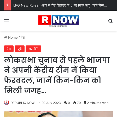
LPG New Rules : आज से गैस सिलेंडर के 5 नए नियम लागू! जानें किसका कटेगा कनेक्शन, कितने दिन बाद होगी बुकिंग?
Menu
Se
Home
/
देश
देश
यूपी
राजनीति
लोकसभा चुनाव से पहले भाजपा
ने अपनी केंद्रीय टीम में किया
फेरबदल, जानें किन-किन को
मिली जगह…
REPUBLIC NOW
29 July 2023
0
79
2 minutes read