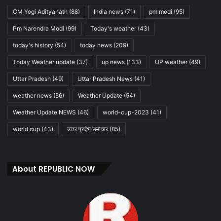
CM Yogi Adityanath
(88)
India news
(71)
pm modi
(95)
Pm Narendra Modi
(99)
Today's weather
(43)
today's history
(54)
today news
(209)
Today Weather update
(37)
up news
(133)
UP weather
(49)
Uttar Pradesh
(49)
Uttar Pradesh News
(41)
weather news
(56)
Weather Update
(54)
Weather Update NEWS
(46)
world-cup-2023
(41)
world cup
(43)
उत्तर प्रदेश समाचार
(85)
About REPUBLIC NOW