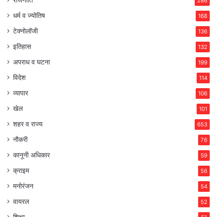
286
धर्म व ज्योतिष
168
टेक्नोलॉजी
136
इतिहास
132
अपराध व घटना
199
विदेश
114
व्यापार
106
खेल
101
शहर व राज्य
653
नौकरी
76
कानूनी अधिकार
59
क्राइम
56
मनोरंजन
54
वायरल
52
शिक्षा