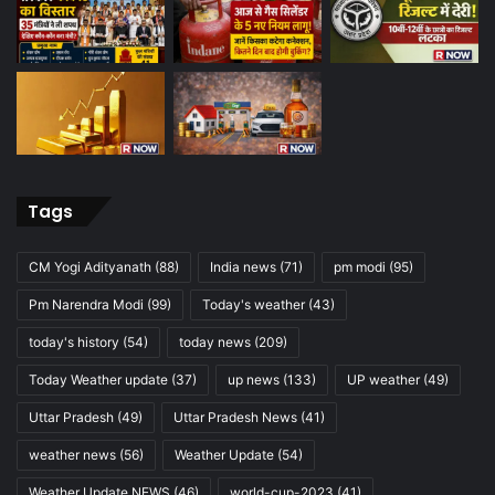
Tags
CM Yogi Adityanath
(88)
India news
(71)
pm modi
(95)
Pm Narendra Modi
(99)
Today's weather
(43)
today's history
(54)
today news
(209)
Today Weather update
(37)
up news
(133)
UP weather
(49)
Uttar Pradesh
(49)
Uttar Pradesh News
(41)
weather news
(56)
Weather Update
(54)
Weather Update NEWS
(46)
world-cup-2023
(41)