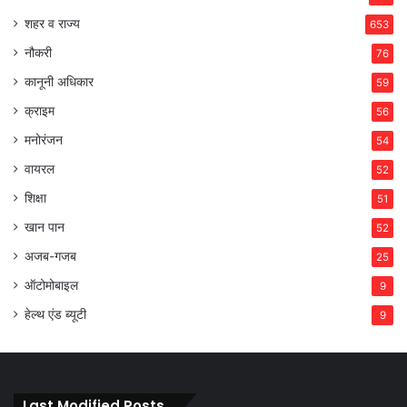
शहर व राज्य
653
नौकरी
76
कानूनी अधिकार
59
क्राइम
56
मनोरंजन
54
वायरल
52
शिक्षा
51
खान पान
52
अजब-गजब
25
ऑटोमोबाइल
9
हेल्थ एंड ब्यूटी
9
Last Modified Posts