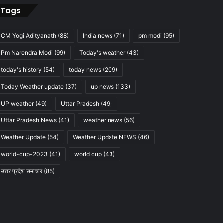
Tags
CM Yogi Adityanath
(88)
India news
(71)
pm modi
(95)
Pm Narendra Modi
(99)
Today's weather
(43)
today's history
(54)
today news
(209)
Today Weather update
(37)
up news
(133)
UP weather
(49)
Uttar Pradesh
(49)
Uttar Pradesh News
(41)
weather news
(56)
Weather Update
(54)
Weather Update NEWS
(46)
world-cup-2023
(41)
world cup
(43)
उत्तर प्रदेश समाचार
(85)