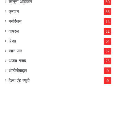
कानूनी अधिकार
59
क्राइम
56
मनोरंजन
54
वायरल
52
शिक्षा
51
खान पान
52
अजब-गजब
25
ऑटोमोबाइल
9
हेल्थ एंड ब्यूटी
9