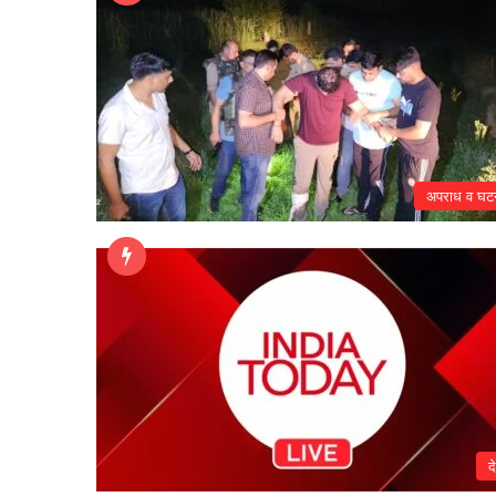
अपराध व घट
द