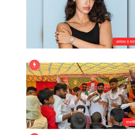
अपराध व घट
राजनी