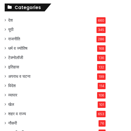
Categories
देश
660
यूपी
345
राजनीति
286
धर्म व ज्योतिष
168
टेक्नोलॉजी
136
इतिहास
132
अपराध व घटना
199
विदेश
114
व्यापार
106
खेल
101
शहर व राज्य
653
नौकरी
76