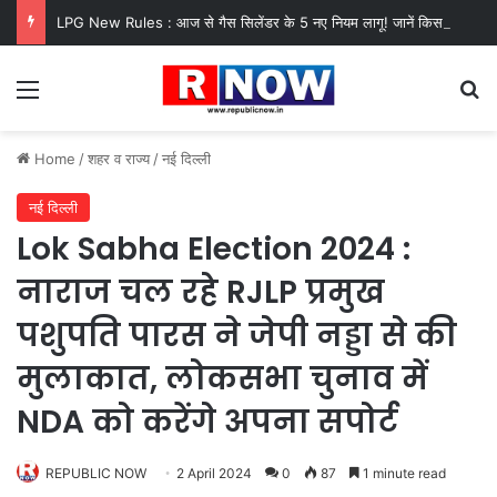
LPG New Rules : आज से गैस सिलेंडर के 5 नए नियम लागू! जानें किसका कटेगा कनेक्शन, कितने दिन बाद होगी बुकिंग?
Menu
Se
Home
/
शहर व राज्य
/
नई दिल्ली
नई दिल्ली
Lok Sabha Election 2024 :
नाराज चल रहे RJLP प्रमुख
पशुपति पारस ने जेपी नड्डा से की
मुलाकात, लोकसभा चुनाव में
NDA को करेंगे अपना सपोर्ट
REPUBLIC NOW
2 April 2024
0
87
1 minute read