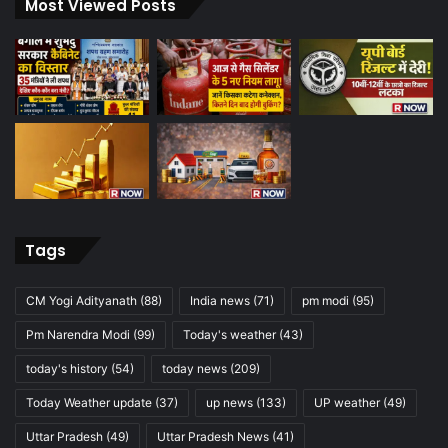
Most Viewed Posts
Tags
CM Yogi Adityanath
(88)
India news
(71)
pm modi
(95)
Pm Narendra Modi
(99)
Today's weather
(43)
today's history
(54)
today news
(209)
Today Weather update
(37)
up news
(133)
UP weather
(49)
Uttar Pradesh
(49)
Uttar Pradesh News
(41)