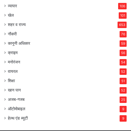
व्यापार
106
खेल
101
शहर व राज्य
653
नौकरी
76
कानूनी अधिकार
59
क्राइम
56
मनोरंजन
54
वायरल
52
शिक्षा
51
खान पान
52
अजब-गजब
25
ऑटोमोबाइल
9
हेल्थ एंड ब्यूटी
9