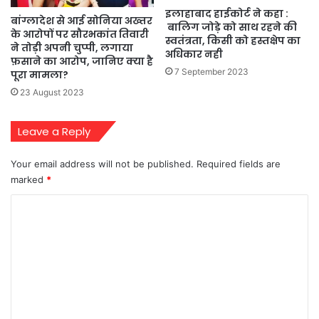
इलाहाबाद हाईकोर्ट ने कहा :
बांग्लादेश से आई सोनिया अख्तर
बालिग जोड़े को साथ रहने की
के आरोपों पर सौरभकांत तिवारी
स्वतंत्रता, किसी को हस्तक्षेप का
ने तोड़ी अपनी चुप्पी, लगाया
अधिकार नही
फ़साने का आरोप, जानिए क्या है
7 September 2023
पूरा मामला?
23 August 2023
Leave a Reply
Your email address will not be published.
Required fields are
marked
*
C
o
m
m
e
n