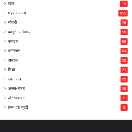
खेल
101
शहर व राज्य
653
नौकरी
76
कानूनी अधिकार
59
क्राइम
56
मनोरंजन
54
वायरल
52
शिक्षा
51
खान पान
52
अजब-गजब
25
ऑटोमोबाइल
9
हेल्थ एंड ब्यूटी
9