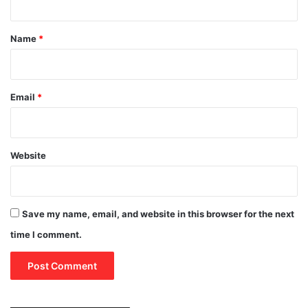
t
*
Name
*
Email
*
Website
Save my name, email, and website in this browser for the next
time I comment.