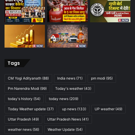
Tags
CM Yogi Adityanath
(88)
India news
(71)
pm modi
(95)
Pm Narendra Modi
(99)
Today's weather
(43)
today's history
(54)
today news
(209)
Today Weather update
(37)
up news
(133)
UP weather
(49)
Uttar Pradesh
(49)
Uttar Pradesh News
(41)
weather news
(56)
Weather Update
(54)