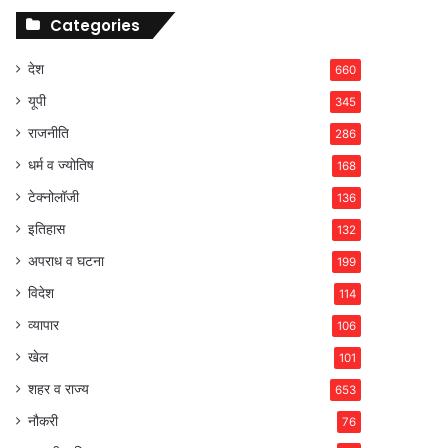
Categories
देश
660
यूपी
345
राजनीति
286
धर्म व ज्योतिष
168
टेक्नोलॉजी
136
इतिहास
132
अपराध व घटना
199
विदेश
114
व्यापार
106
खेल
101
शहर व राज्य
653
नौकरी
76