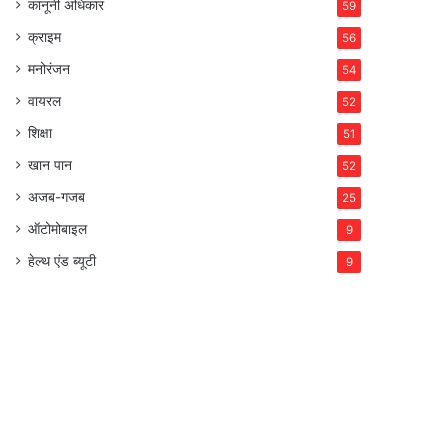
कानूनी अधिकार
59
क्राइम
56
मनोरंजन
54
वायरल
52
शिक्षा
51
खान पान
52
अजब-गजब
25
ऑटोमोबाइल
9
हेल्थ एंड ब्यूटी
9