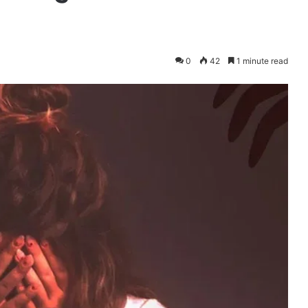
0
42
1 minute read