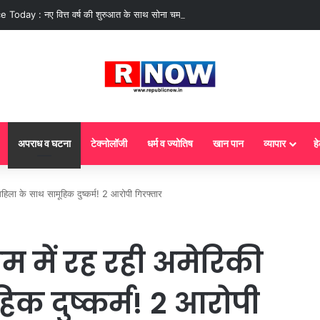
 Today : नए वित्त वर्ष की शुरुआत के साथ सोना चमका, चांदी में उतार-चढ़ाव, निवेशक सतर्क
अपराध व घटना
टेक्नोलॉजी
धर्म व ज्योतिष
खान पान
व्यापार
हे
ला के साथ सामूहिक दुष्कर्म! 2 आरोपी गिरफ्तार
 में रह रही अमेरिकी
िक दुष्कर्म! 2 आरोपी