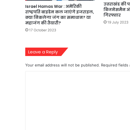
उत्तराखंड की 
Israel Hamas War : अमेरिकी
बिजनेसमैन अं
राष्ट्रपति बाइडेन कल जाएंगे इजराइल,
गिरफ्तार
क्या निकलेगा जंग का समाधान? या
महाजंग की तैयारी?
19 July 2023
17 October 2023
Leave a Reply
Your email address will not be published.
Required fields
C
o
m
m
e
n
t