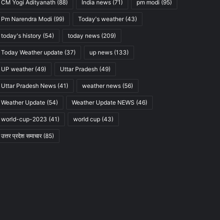
CM Yogi Adityanath
(88)
India news
(71)
pm modi
(95)
Pm Narendra Modi
(99)
Today's weather
(43)
today's history
(54)
today news
(209)
Today Weather update
(37)
up news
(133)
UP weather
(49)
Uttar Pradesh
(49)
Uttar Pradesh News
(41)
weather news
(56)
Weather Update
(54)
Weather Update NEWS
(46)
world-cup-2023
(41)
world cup
(43)
उत्तर प्रदेश समाचार
(85)