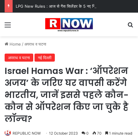
LPG New Rules : आज से गैस सिलेंडर के 5 नए नियम लागू! जानें किसका कटेगा कनेक्शन, कितने दिन बाद होगी बुकिंग?
Menu
Se
Home
/
अपराध व घटना
अपराध व घटना
नई दिल्ली
Israel Hamas War : ‘ऑपरेशन
अजय’ के जरिए घर वापसी करेंगे
भारतीय, जानें इससे पहले कौन-
कौन से ऑपरेशन किए जा चुके है
लॉन्‍च?
REPUBLIC NOW
12 October 2023
0
70
1 minute read