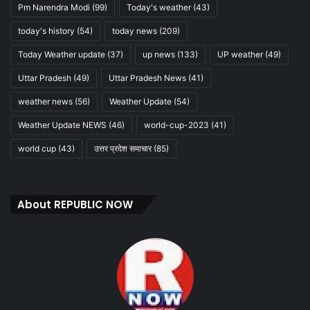
Pm Narendra Modi
(99)
Today's weather
(43)
today's history
(54)
today news
(209)
Today Weather update
(37)
up news
(133)
UP weather
(49)
Uttar Pradesh
(49)
Uttar Pradesh News
(41)
weather news
(56)
Weather Update
(54)
Weather Update NEWS
(46)
world-cup-2023
(41)
world cup
(43)
उत्तर प्रदेश समाचार
(85)
About REPUBLIC NOW