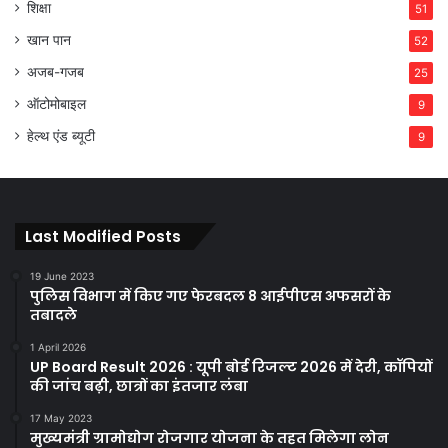
शिक्षा
51
खान पान
52
अजब-गजब
25
ऑटोमोबाइल
9
हेल्थ एंड ब्यूटी
9
Last Modified Posts
19 June 2023
पुलिस विभाग में किए गए फेरबदल 8 आईपीएस अफसरों के
तबादले
1 April 2026
UP Board Result 2026 : यूपी बोर्ड रिजल्ट 2026 में देरी, कॉपियों
की जांच बढ़ी, छात्रों का इंतजार लंबा
17 May 2023
मुख्यमंत्री ग्रामोद्योग रोजगार योजना के तहत मिलेगा लोन