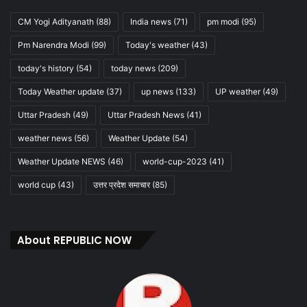
CM Yogi Adityanath
(88)
India news
(71)
pm modi
(95)
Pm Narendra Modi
(99)
Today's weather
(43)
today's history
(54)
today news
(209)
Today Weather update
(37)
up news
(133)
UP weather
(49)
Uttar Pradesh
(49)
Uttar Pradesh News
(41)
weather news
(56)
Weather Update
(54)
Weather Update NEWS
(46)
world-cup-2023
(41)
world cup
(43)
उत्तर प्रदेश समाचार
(85)
About REPUBLIC NOW