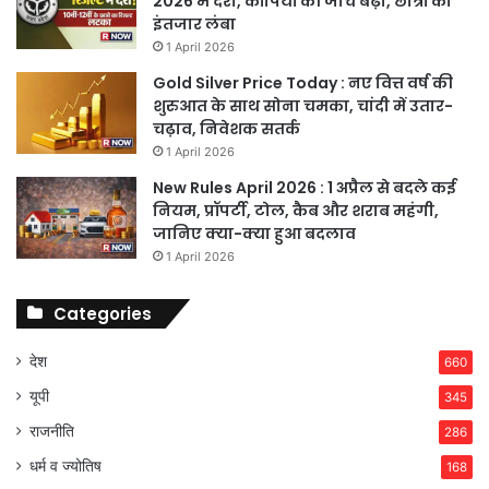
2026 में देरी, कॉपियों की जांच बढ़ी, छात्रों का
इंतजार लंबा
1 April 2026
Gold Silver Price Today : नए वित्त वर्ष की
शुरुआत के साथ सोना चमका, चांदी में उतार-
चढ़ाव, निवेशक सतर्क
1 April 2026
New Rules April 2026 : 1 अप्रैल से बदले कई
नियम, प्रॉपर्टी, टोल, कैब और शराब महंगी,
जानिए क्या-क्या हुआ बदलाव
1 April 2026
Categories
देश
660
यूपी
345
राजनीति
286
धर्म व ज्योतिष
168