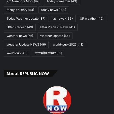
Pm Narendra Modi
(99)
Today's weather
(43)
today's history
(54)
today news
(209)
Today Weather update
(37)
up news
(133)
UP weather
(49)
Uttar Pradesh
(49)
Uttar Pradesh News
(41)
weather news
(56)
Weather Update
(54)
Weather Update NEWS
(46)
world-cup-2023
(41)
world cup
(43)
उत्तर प्रदेश समाचार
(85)
About REPUBLIC NOW