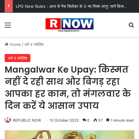
LPG New Rules : आज से गैस सिलेंडर के 5 नए नियम लागू! जानें किसका कटेगा कनेक्शन, कितने दिन बाद होगी बुकिंग?
Menu
Se
Home
/
धर्म व ज्योतिष
धर्म व ज्योतिष
Mangalwar Ke Upay: किस्मत
नहीं दे रही साथ और बिगड़ रहा
आपका हर काम, तो मंगलवार के
दिन करें ये आसान उपाय
REPUBLIC NOW
10 October 2023
0
37
1 minute read