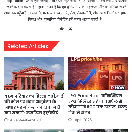
Republicnow.in एक स्वतंत्र डिजिटल न्यूज़ चैनल है, जो आपको सबसे तेज और सटीक
खबरें प्रदान करता है। हमारा लक्ष्य है कि हम दुनिया भर की महत्वपूर्ण और प्रासंगिक खबरें
आप तक पहुँचाएँ। राजनीति, मनोरंजन, खेल, बिज़नेस, टेक्नोलॉजी, और अन्य विषयों पर हमारी
निष्पक्ष और प्रमाणिक रिपोर्टिंग हमें सबसे अलग बनाती है।
Website
X
Related Articles
LPG Price Hike : कॉमर्शियल
बहन परिवार का हिस्सा नही,भाई
LPG सिलेंडर महंगा, 1 अप्रैल से
की मौत पर बहन अनुकंपा के
कीमतों में ₹200 तक उछाल, घरेलू
आधार पर नौकरी का दावा नहीं
गैस में राहत
कर सकती: कर्नाटक हाईकोर्ट
1 April 2026
14 September 2023