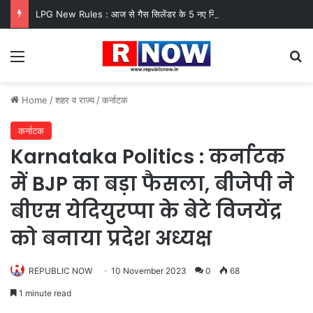
LPG New Rules : आज से गैस सिलेंडर के 5 नए नियम लागू! जानें किसका कटेगा कनेक्शन, कितने दिन बाद होगी बुकिंग?
Menu
Se
Home
/
शहर व राज्य
/
कर्नाटक
कर्नाटक
Karnataka Politics : कर्नाटक
में BJP का बड़ा फैसला, बीजेपी ने
बीएस येदियुरप्पा के बेटे विजयेंद्र
को बनाया प्रदेश अध्यक्ष
REPUBLIC NOW
10 November 2023
0
68
1 minute read