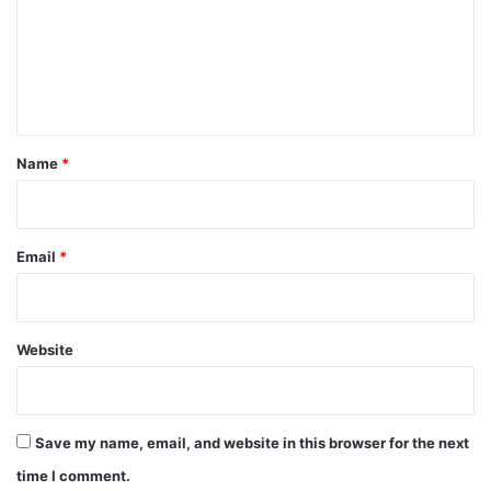
m
e
n
t
*
Name
*
Email
*
Website
Save my name, email, and website in this browser for the next
time I comment.