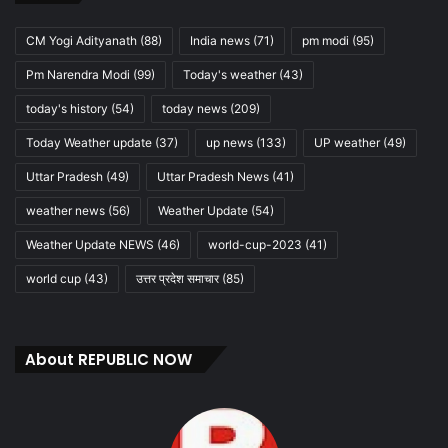
CM Yogi Adityanath
(88)
India news
(71)
pm modi
(95)
Pm Narendra Modi
(99)
Today's weather
(43)
today's history
(54)
today news
(209)
Today Weather update
(37)
up news
(133)
UP weather
(49)
Uttar Pradesh
(49)
Uttar Pradesh News
(41)
weather news
(56)
Weather Update
(54)
Weather Update NEWS
(46)
world-cup-2023
(41)
world cup
(43)
उत्तर प्रदेश समाचार
(85)
About REPUBLIC NOW