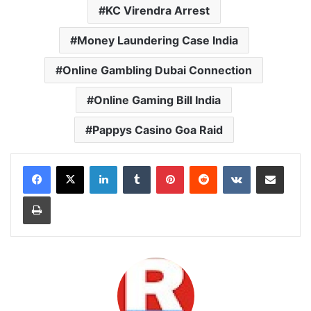
KC Virendra Arrest
Money Laundering Case India
Online Gambling Dubai Connection
Online Gaming Bill India
Pappys Casino Goa Raid
LinkedIn
Tumblr
Pinterest
Reddit
VKontakte
Share via Email
Print