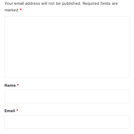
Your email address will not be published.
Required fields are
marked
*
C
o
m
m
e
n
t
*
Name
*
Email
*