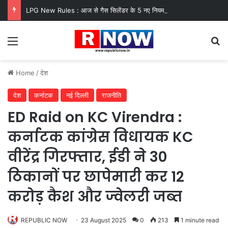
LPG New Rules : आज से गैस सिलेंडर के 5 नए नियम लागू! जानें किसका कटेगा कनेक्शन, कितने दिन बाद होगी बुकिंग?
Menu
Se
Home
/
देश
देश
कर्नाटक
नई दिल्ली
राजनीति
ED Raid on KC Virendra :
कर्नाटक कांग्रेस विधायक KC
वीरेंद्र गिरफ्तार, ईडी ने 30
ठिकानों पर छापेमारी कर 12
करोड़ कैश और ज्वेलरी जब्त
REPUBLIC NOW
23 August 2025
0
213
1 minute read