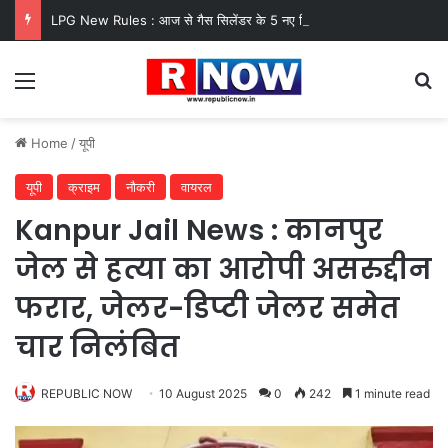
LPG New Rules : आज से गैस सिलेंडर के 5 नए नियम लागू! जानें किसका कटेगा कनेक्शन, कितने दिन बाद होगी बुकिंग?
Menu
Se
Home
/
यूपी
यूपी
क्राइम
नौकरी
वायरल
Kanpur Jail News : कानपुर
जेल से हत्या का आरोपी असरुद्दीन
फरार, जेलर-डिप्टी जेलर समेत
चार निलंबित
REPUBLIC NOW
10 August 2025
0
242
1 minute read