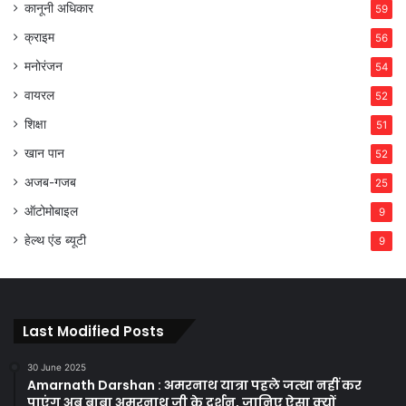
कानूनी अधिकार
59
क्राइम
56
मनोरंजन
54
वायरल
52
शिक्षा
51
खान पान
52
अजब-गजब
25
ऑटोमोबाइल
9
हेल्थ एंड ब्यूटी
9
Last Modified Posts
30 June 2025
Amarnath Darshan : अमरनाथ यात्रा पहले जत्था नहीं कर
पाएंग अब बाबा अमरनाथ जी के दर्शन, जानिए ऐसा क्यों