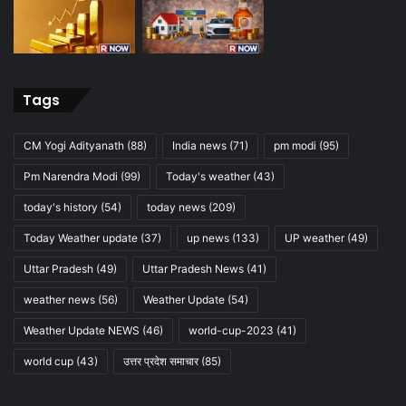
Tags
CM Yogi Adityanath
(88)
India news
(71)
pm modi
(95)
Pm Narendra Modi
(99)
Today's weather
(43)
today's history
(54)
today news
(209)
Today Weather update
(37)
up news
(133)
UP weather
(49)
Uttar Pradesh
(49)
Uttar Pradesh News
(41)
weather news
(56)
Weather Update
(54)
Weather Update NEWS
(46)
world-cup-2023
(41)
world cup
(43)
उत्तर प्रदेश समाचार
(85)