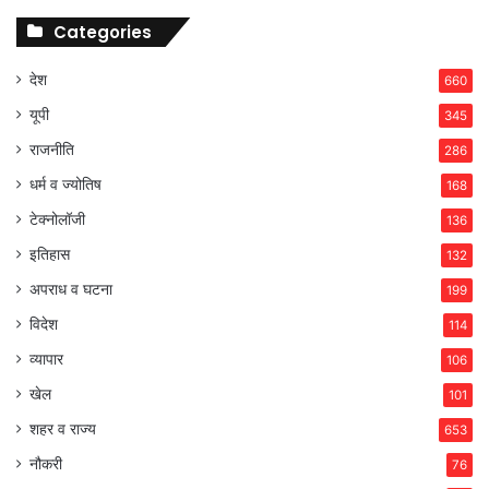
Categories
देश
660
यूपी
345
राजनीति
286
धर्म व ज्योतिष
168
टेक्नोलॉजी
136
इतिहास
132
अपराध व घटना
199
विदेश
114
व्यापार
106
खेल
101
शहर व राज्य
653
नौकरी
76