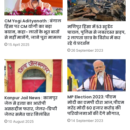
CM Yogi Adityanath : बंगाल
हिंसा पर CM योगी का बड़ा
मणिपुर हिंसा में 53 स्टूडेंट
बयान, कहा- लातों के भूत बातों
घायल, पुलिस से जबरदस्त झड़प,
से नहीं मानेंगे, जाने पूरा मामला
2 लापता छात्र के विरोध में कर
रहे थे प्रदर्शन
15 April 2025
26 September 2023
MP Election 2023: पीएम
Kanpur Jail News : कानपुर
मोदी का एमपी दौरा आज,पीएम
जेल से हत्या का आरोपी
नरेंद्र मोदी 60 हजार करोड़ की
असरुद्दीन फरार, जेलर-डिप्टी
परियोजनाओं की देंगे सौगात,
जेलर समेत चार निलंबित
14 September 2023
10 August 2025