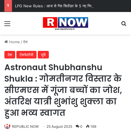
LPG New Rules : आज से गैस सिलेंडर के 5 नए नियम लागू! जानें किसका कटेगा कनेक्शन, कितने दिन बाद होगी बुकिंग?
Menu
Se
Home
/
देश
देश
टेक्नोलॉजी
यूपी
Astronaut Shubhanshu
Shukla : गोमतीनगर विस्तार के
सीएमएस में गूंजा बच्चों का जोश,
अंतरिक्ष यात्री शुभांशु शुक्ला का
हुआ भव्य स्वागत
REPUBLIC NOW
25 August 2025
0
169