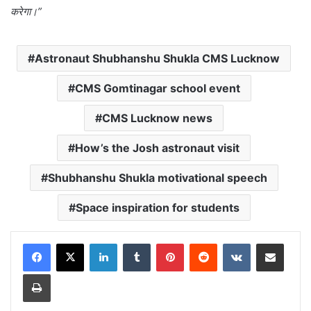
करेगा।”
Astronaut Shubhanshu Shukla CMS Lucknow
CMS Gomtinagar school event
CMS Lucknow news
How’s the Josh astronaut visit
Shubhanshu Shukla motivational speech
Space inspiration for students
LinkedIn
Tumblr
Pinterest
Reddit
VKontakte
Share via Email
Print