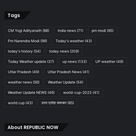
Tags
CM Yogi Adityanath
(88)
India news
(71)
pm modi
(95)
Pm Narendra Modi
(99)
Today's weather
(43)
today's history
(54)
today news
(209)
Today Weather update
(37)
up news
(133)
UP weather
(49)
Uttar Pradesh
(49)
Uttar Pradesh News
(41)
weather news
(56)
Weather Update
(54)
Weather Update NEWS
(46)
world-cup-2023
(41)
world cup
(43)
उत्तर प्रदेश समाचार
(85)
About REPUBLIC NOW