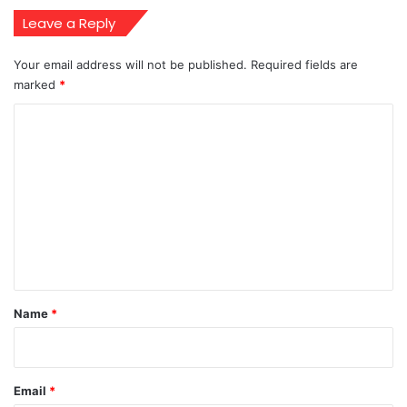
Leave a Reply
Your email address will not be published.
Required fields are
marked
*
C
o
m
m
e
n
t
*
Name
*
Email
*