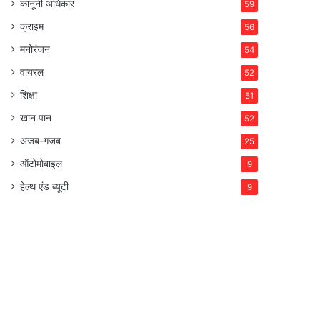
कानूनी अधिकार
59
क्राइम
56
मनोरंजन
54
वायरल
52
शिक्षा
51
खान पान
52
अजब-गजब
25
ऑटोमोबाइल
9
हेल्थ एंड ब्यूटी
9