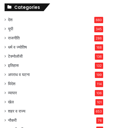
Categories
देश
660
यूपी
345
राजनीति
286
धर्म व ज्योतिष
168
टेक्नोलॉजी
136
इतिहास
132
अपराध व घटना
199
विदेश
114
व्यापार
106
खेल
101
शहर व राज्य
653
नौकरी
76