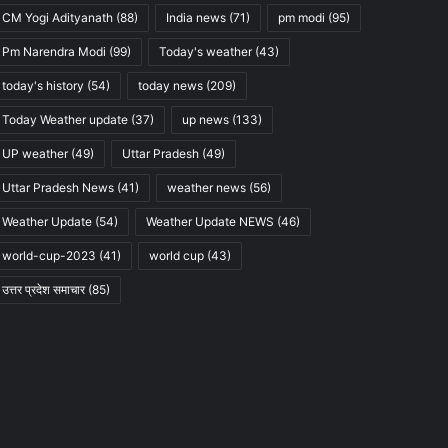
CM Yogi Adityanath
(88)
India news
(71)
pm modi
(95)
Pm Narendra Modi
(99)
Today's weather
(43)
today's history
(54)
today news
(209)
Today Weather update
(37)
up news
(133)
UP weather
(49)
Uttar Pradesh
(49)
Uttar Pradesh News
(41)
weather news
(56)
Weather Update
(54)
Weather Update NEWS
(46)
world-cup-2023
(41)
world cup
(43)
उत्तर प्रदेश समाचार
(85)