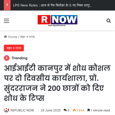
LPG New Rules : आज से गैस सिलेंडर के 5 नए नियम लागू! जानें किसका कटेगा कनेक्शन, कितने दिन बाद होगी बुकिंग?
Menu
Se
Home
/
शहर व राज्य
शहर व राज्य
Trending
आईआईटी कानपुर में शोध कौशल
पर दो दिवसीय कार्यशाला, प्रो.
सुंदरराजन ने 200 छात्रों को दिए
शोध के टिप्स
REPUBLIC NOW
25 June 2025
0
1,844
1 minute read