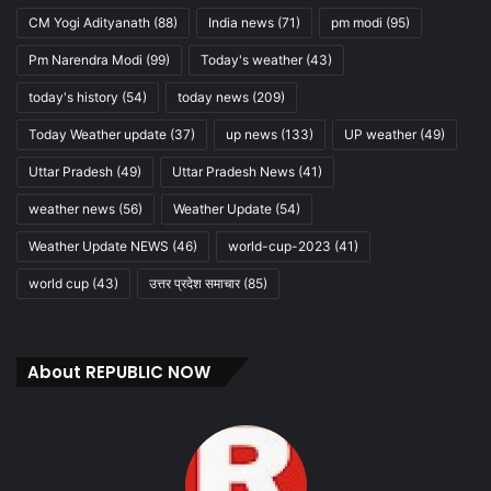
CM Yogi Adityanath
(88)
India news
(71)
pm modi
(95)
Pm Narendra Modi
(99)
Today's weather
(43)
today's history
(54)
today news
(209)
Today Weather update
(37)
up news
(133)
UP weather
(49)
Uttar Pradesh
(49)
Uttar Pradesh News
(41)
weather news
(56)
Weather Update
(54)
Weather Update NEWS
(46)
world-cup-2023
(41)
world cup
(43)
उत्तर प्रदेश समाचार
(85)
About REPUBLIC NOW