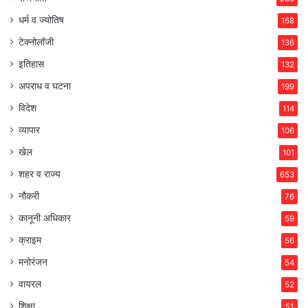
धर्म व ज्योतिष
168
टेक्नोलॉजी
136
इतिहास
132
अपराध व घटना
199
विदेश
114
व्यापार
106
खेल
101
शहर व राज्य
653
नौकरी
76
कानूनी अधिकार
59
क्राइम
56
मनोरंजन
54
वायरल
52
शिक्षा
51