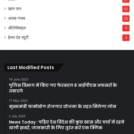
खान पान
52
अजब-गजब
25
ऑटोमोबाइल
9
हेल्थ एंड ब्यूटी
9
Last Modified Posts
19 June 2023
पुलिस विभाग में किए गए फेरबदल 8 आईपीएस अफसरों के
तबादले
17 May 2023
मुख्यमंत्री ग्रामोद्योग रोजगार योजना के तहत मिलेगा लोन
2 July 2025
News Today : पढ़िए देश विदेश की कुछ खास और चर्चा में रहने
वाली ख़बरें, जानकारी के लिए तुरंत करें एक क्लिक