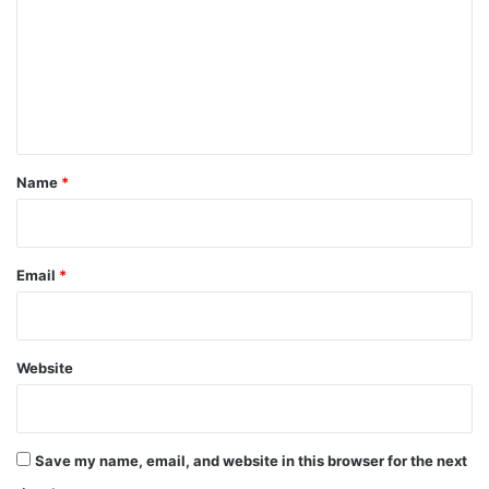
m
m
e
n
t
*
Name
*
Email
*
Website
Save my name, email, and website in this browser for the next