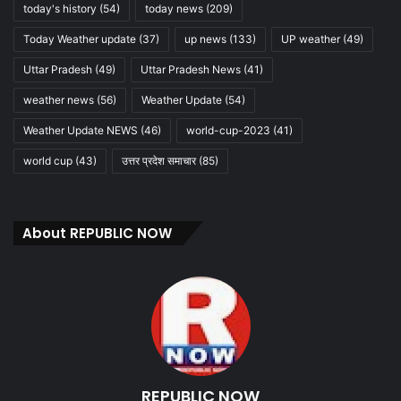
today's history
(54)
today news
(209)
Today Weather update
(37)
up news
(133)
UP weather
(49)
Uttar Pradesh
(49)
Uttar Pradesh News
(41)
weather news
(56)
Weather Update
(54)
Weather Update NEWS
(46)
world-cup-2023
(41)
world cup
(43)
उत्तर प्रदेश समाचार
(85)
About REPUBLIC NOW
REPUBLIC NOW