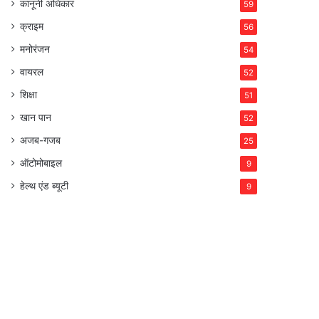
कानूनी अधिकार
59
क्राइम
56
मनोरंजन
54
वायरल
52
शिक्षा
51
खान पान
52
अजब-गजब
25
ऑटोमोबाइल
9
हेल्थ एंड ब्यूटी
9