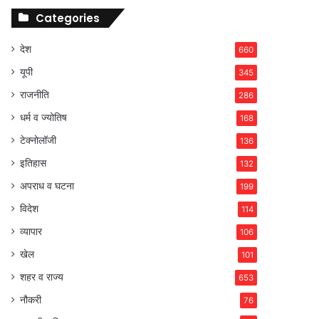
Categories
देश
660
यूपी
345
राजनीति
286
धर्म व ज्योतिष
168
टेक्नोलॉजी
136
इतिहास
132
अपराध व घटना
199
विदेश
114
व्यापार
106
खेल
101
शहर व राज्य
653
नौकरी
76