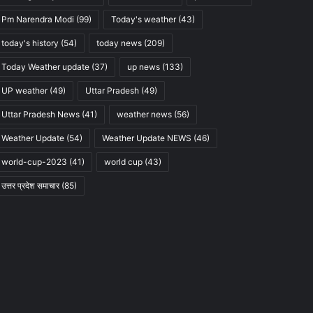
Pm Narendra Modi
(99)
Today's weather
(43)
today's history
(54)
today news
(209)
Today Weather update
(37)
up news
(133)
UP weather
(49)
Uttar Pradesh
(49)
Uttar Pradesh News
(41)
weather news
(56)
Weather Update
(54)
Weather Update NEWS
(46)
world-cup-2023
(41)
world cup
(43)
उत्तर प्रदेश समाचार
(85)