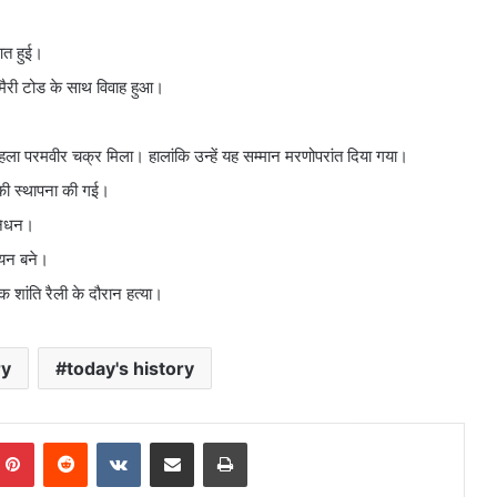
आत हुई।
 मैरी टोड के साथ विवाह हुआ।
ला परमवीर चक्र मिला। हालांकि उन्हें यह सम्मान मरणोपरांत दिया गया।
 की स्थापना की गई।
 निधन।
ियन बने।
शांति रैली के दौरान हत्या।
ry
today's history
mblr
Pinterest
Reddit
VKontakte
Share via Email
Print