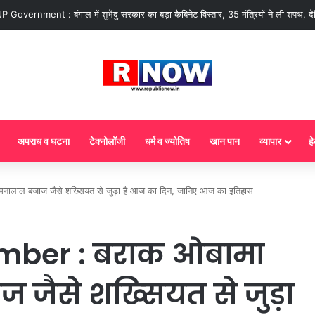
ज से गैस सिलेंडर के 5 नए नियम लागू! जानें किसका कटेगा कनेक्शन, कितने दिन बाद होगी ब
अपराध व घटना
टेक्नोलॉजी
धर्म व ज्योतिष
खान पान
व्यापार
हे
ाल बजाज जैसे शख्सियत से जुड़ा है आज का दिन, जानिए आज का इतिहास
ember : बराक ओबामा
ैसे शख्सियत से जुड़ा