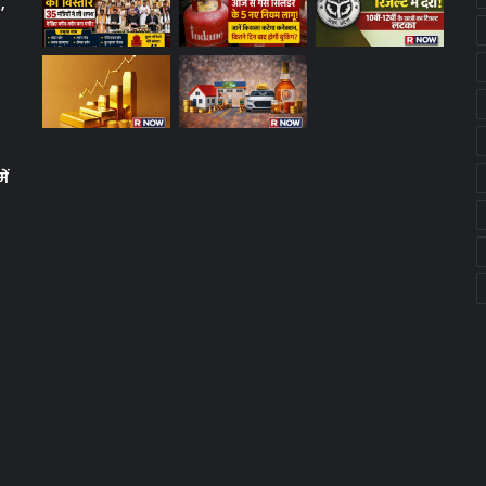
,
ें
क