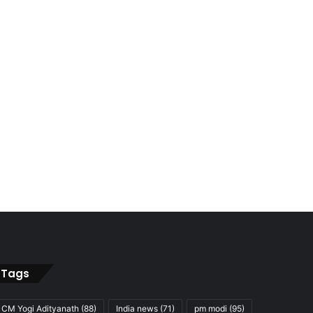
Tags
CM Yogi Adityanath
(88)
India news
(71)
pm modi
(95)