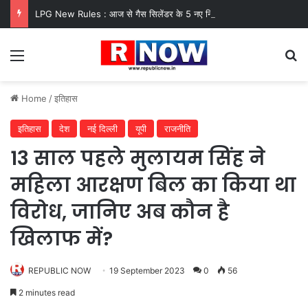
LPG New Rules : आज से गैस सिलेंडर के 5 नए नियम लागू! जानें किसका कटेगा कनेक्शन, कितने दिन बाद होगी बुकिंग?
Menu
Se
Home
/
इतिहास
इतिहास
देश
नई दिल्ली
यूपी
राजनीति
13 साल पहले मुलायम सिंह ने
महिला आरक्षण बिल का किया था
विरोध, जानिए अब कौन है
खिलाफ में?
REPUBLIC NOW
19 September 2023
0
56
2 minutes read