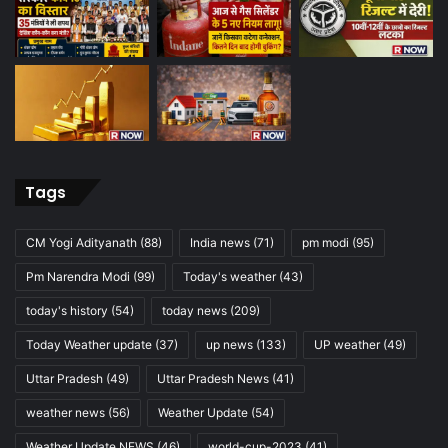
Tags
CM Yogi Adityanath
(88)
India news
(71)
pm modi
(95)
Pm Narendra Modi
(99)
Today's weather
(43)
today's history
(54)
today news
(209)
Today Weather update
(37)
up news
(133)
UP weather
(49)
Uttar Pradesh
(49)
Uttar Pradesh News
(41)
weather news
(56)
Weather Update
(54)
Weather Update NEWS
(46)
world-cup-2023
(41)