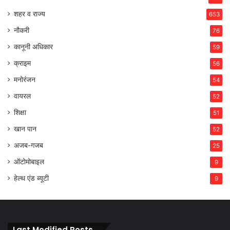
शहर व राज्य
653
नौकरी
76
कानूनी अधिकार
59
क्राइम
56
मनोरंजन
54
वायरल
52
शिक्षा
51
खान पान
52
अजब-गजब
25
ऑटोमोबाइल
9
हेल्थ एंड ब्यूटी
9
Last Modified Posts