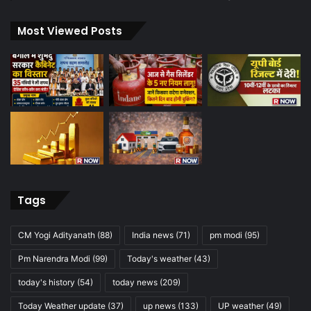
Most Viewed Posts
Tags
CM Yogi Adityanath
(88)
India news
(71)
pm modi
(95)
Pm Narendra Modi
(99)
Today's weather
(43)
today's history
(54)
today news
(209)
Today Weather update
(37)
up news
(133)
UP weather
(49)