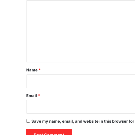
C
o
m
m
e
n
t
*
Name
*
Email
*
Save my name, email, and website in this browser for