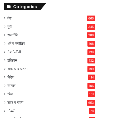
Categories
देश
660
यूपी
345
राजनीति
286
धर्म व ज्योतिष
168
टेक्नोलॉजी
136
इतिहास
132
अपराध व घटना
199
विदेश
114
व्यापार
106
खेल
101
शहर व राज्य
653
नौकरी
76