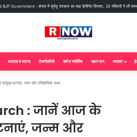
 : आज से गैस सिलेंडर के 5 नए नियम लागू! जानें किसका कटेगा कनेक्शन, कितने दिन बाद हो
अपराध व घटना
टेक्नोलॉजी
धर्म व ज्योतिष
खान पान
व्यापार
हे
प्रमुख घटनाएं, जन्म और ऐतिहासिक तथ्य
rch : जानें आज के
टनाएं, जन्म और