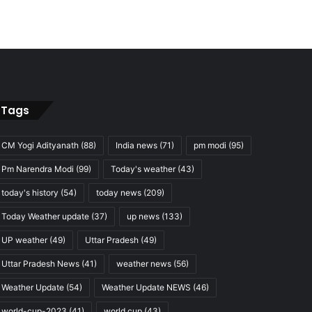
Tags
CM Yogi Adityanath
(88)
India news
(71)
pm modi
(95)
Pm Narendra Modi
(99)
Today's weather
(43)
today's history
(54)
today news
(209)
Today Weather update
(37)
up news
(133)
UP weather
(49)
Uttar Pradesh
(49)
Uttar Pradesh News
(41)
weather news
(56)
Weather Update
(54)
Weather Update NEWS
(46)
world-cup-2023
(41)
world cup
(43)