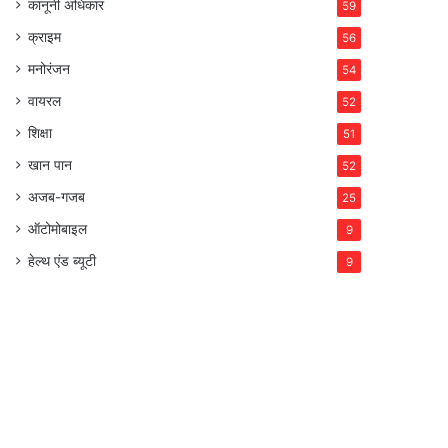
कानूनी अधिकार
59
क्राइम
56
मनोरंजन
54
वायरल
52
शिक्षा
51
खान पान
52
अजब-गजब
25
ऑटोमोबाइल
9
हेल्थ एंड ब्यूटी
9