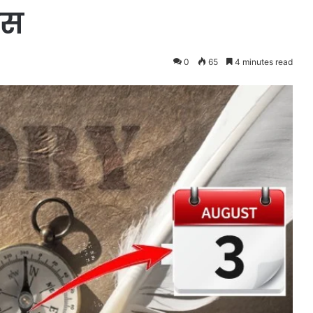
ास
0
65
4 minutes read