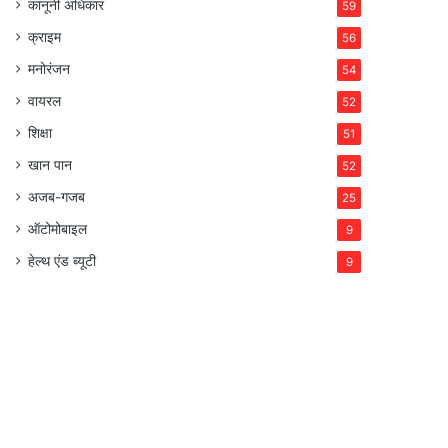
कानूनी अधिकार
59
क्राइम
56
मनोरंजन
54
वायरल
52
शिक्षा
51
खान पान
52
अजब-गजब
25
ऑटोमोबाइल
9
हेल्थ एंड ब्यूटी
9