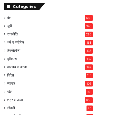
Categories
देश
660
यूपी
345
राजनीति
286
धर्म व ज्योतिष
168
टेक्नोलॉजी
136
इतिहास
132
अपराध व घटना
199
विदेश
114
व्यापार
106
खेल
101
शहर व राज्य
653
नौकरी
76