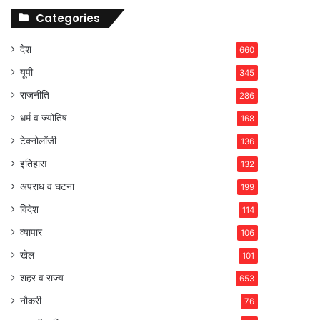
Categories
देश
660
यूपी
345
राजनीति
286
धर्म व ज्योतिष
168
टेक्नोलॉजी
136
इतिहास
132
अपराध व घटना
199
विदेश
114
व्यापार
106
खेल
101
शहर व राज्य
653
नौकरी
76