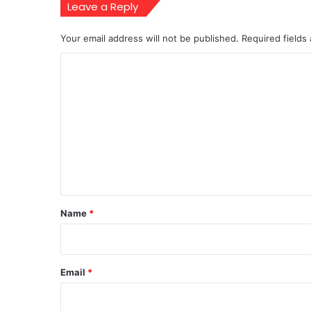
Leave a Reply
Your email address will not be published.
Required fields
C
o
m
m
e
n
t
*
Name
*
Email
*