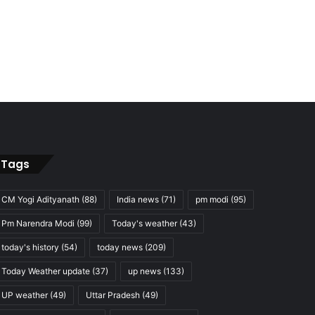
Tags
CM Yogi Adityanath
(88)
India news
(71)
pm modi
(95)
Pm Narendra Modi
(99)
Today's weather
(43)
today's history
(54)
today news
(209)
Today Weather update
(37)
up news
(133)
UP weather
(49)
Uttar Pradesh
(49)