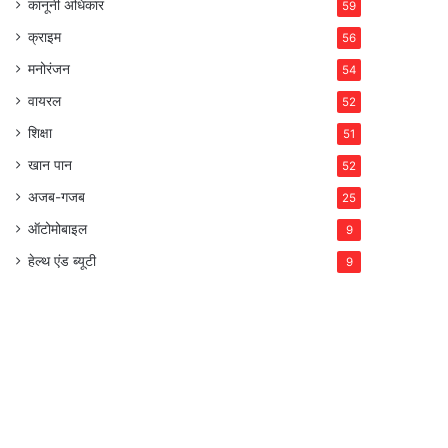
कानूनी अधिकार
59
क्राइम
56
मनोरंजन
54
वायरल
52
शिक्षा
51
खान पान
52
अजब-गजब
25
ऑटोमोबाइल
9
हेल्थ एंड ब्यूटी
9