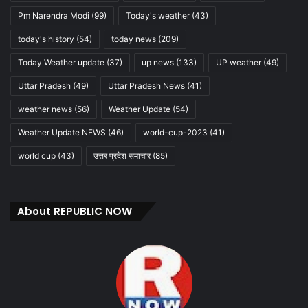
Pm Narendra Modi
(99)
Today's weather
(43)
today's history
(54)
today news
(209)
Today Weather update
(37)
up news
(133)
UP weather
(49)
Uttar Pradesh
(49)
Uttar Pradesh News
(41)
weather news
(56)
Weather Update
(54)
Weather Update NEWS
(46)
world-cup-2023
(41)
world cup
(43)
उत्तर प्रदेश समाचार
(85)
About REPUBLIC NOW