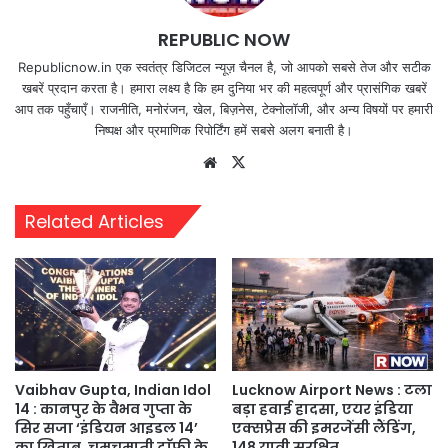
REPUBLIC NOW
Republicnow.in एक स्वतंत्र डिजिटल न्यूज़ चैनल है, जो आपको सबसे तेज और सटीक
खबरें प्रदान करता है। हमारा लक्ष्य है कि हम दुनिया भर की महत्वपूर्ण और प्रासंगिक खबरें
आप तक पहुँचाएँ। राजनीति, मनोरंजन, खेल, बिज़नेस, टेक्नोलॉजी, और अन्य विषयों पर हमारी
निष्पक्ष और प्रमाणिक रिपोर्टिंग हमें सबसे अलग बनाती है।
Website
X
Related Articles
Vaibhav Gupta, Indian Idol
Lucknow Airport News : टला
14 : कानपुर के वैभव गुप्ता के
बड़ा हवाई हादसा, एयर इंडिया
सिर सजा ‘इंडियन आइडल 14’
एक्सप्रेस की इमरजेंसी लैंडिंग,
का खिताब, चमचमाती ट्राॅफी के
148 यात्री सुरक्षित