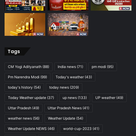
Tags
CM Yogi Adityanath
(88)
India news
(71)
pm modi
(95)
Pm Narendra Modi
(99)
Today's weather
(43)
today's history
(54)
today news
(209)
Today Weather update
(37)
up news
(133)
UP weather
(49)
Uttar Pradesh
(49)
Uttar Pradesh News
(41)
weather news
(56)
Weather Update
(54)
Weather Update NEWS
(46)
world-cup-2023
(41)