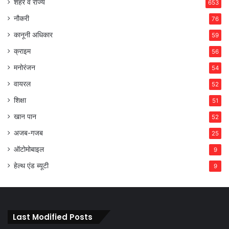
शहर व राज्य
653
नौकरी
76
कानूनी अधिकार
59
क्राइम
56
मनोरंजन
54
वायरल
52
शिक्षा
51
खान पान
52
अजब-गजब
25
ऑटोमोबाइल
9
हेल्थ एंड ब्यूटी
9
Last Modified Posts